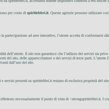
 da spiritiebbri.it, accessibili tramite dispositivi connessi a reti fisiche 
perano per conto di
spiritiebbri.it
. Queste agenzie possono utilizzare cooki
a partecipazione ad aree interattive, l’utente accetta di conformarsi alle
lità dell’utente. Il sito non garantisce che l’utilizzo dei servizi sia privo 
 del sito, delle apparecchiature o dei servizi di terze parti. L’utente è 
vanti dall’uso del sito.
i e servizi presenti su spiritiebbri.it restano di esclusiva proprietà del sito
flettono necessariamente il punto di vista di <strongspiritiebbri.it. I con