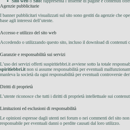
Sito web
o
Sito:
rappresenta l’insieme di pagine e contenuti offerti
Agenzie pubblicitarie
I banner pubblicitari visualizzati sul sito sono gestiti da agenzie che o
base agli interessi dell’utente.
Accesso e utilizzo del sito web
Accedendo o utilizzando questo sito, incluso il download di contenuti o l
Garanzie e responsabilità sui servizi
L’uso dei servizi offerti suspiritiebbri.it avviene sotto la totale responsabi
spiritiebbri.it
non si assume responsabilità per eventuali malfunzionamenti
manleva la società da ogni responsabilità per eventuali controversie deri
Diritti di proprietà
L’utente riconosce che tutti i diritti di proprietà intellettuale sui contenut
Limitazioni ed esclusioni di responsabilità
Le opinioni espresse dagli utenti nei forum o nei commenti del sito non ri
responsabile per eventuali danni o perdite causati dal loro utilizzo.