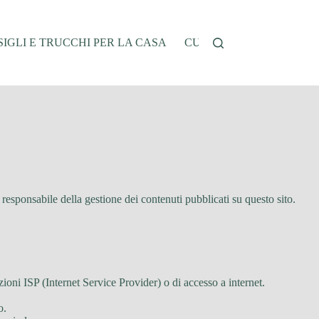
IGLI E TRUCCHI PER LA CASA
CUCINA E RICETTE
G
è responsabile della gestione dei contenuti pubblicati su questo sito.
zioni ISP (Internet Service Provider) o di accesso a internet.
o.