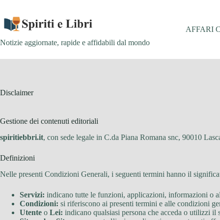
Salta
al
contenuto
AFFARI 
Notizie aggiornate, rapide e affidabili dal mondo
Disclaimer
Gestione dei contenuti editoriali
spiritiebbri.it
, con sede legale in C.da Piana Romana snc, 90010 Las
Definizioni
Nelle presenti Condizioni Generali, i seguenti termini hanno il significa
Servizi:
indicano tutte le funzioni, applicazioni, informazioni o al
Condizioni:
si riferiscono ai presenti termini e alle condizioni gen
Utente
o
Lei:
indicano qualsiasi persona che acceda o utilizzi il