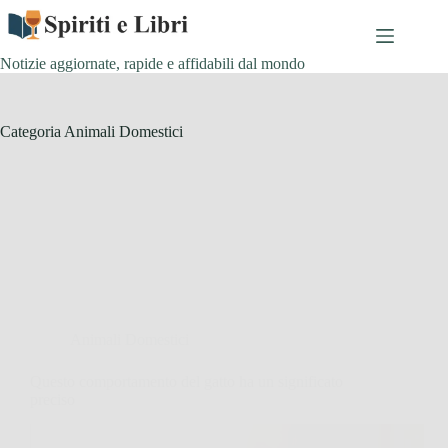
Salta
al
contenuto
Notizie aggiornate, rapide e affidabili dal mondo
Categoria
Animali Domestici
Animali Domestici
Questo comportamento del gatto ha un significato
preciso