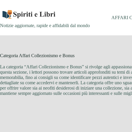
Salta
al
contenuto
AFFARI 
Notizie aggiornate, rapide e affidabili dal mondo
Categoria
Affari Collezionismo e Bonus
La categoria “Affari Collezionismo e Bonus” si rivolge agli appassionati
questa sezione, i lettori possono trovare articoli approfonditi su temi di 
memorabilia, fino ai consigli su come identificare pezzi autentici e inve
dettagliate su come accedervi e mantenerli. La categoria offre uno sguar
per offrire valore sia ai neofiti desiderosi di iniziare una collezione, sia
mantiene sempre aggiornato sulle occasioni più interessanti e sulle migli