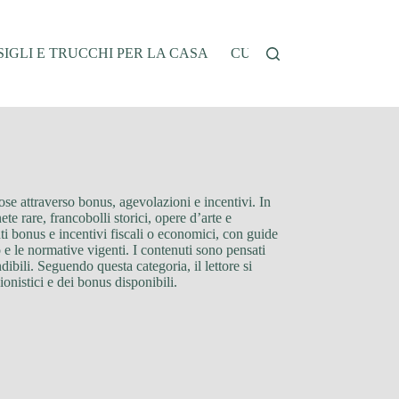
IGLI E TRUCCHI PER LA CASA
CUCINA E RICETTE
G
ose attraverso bonus, agevolazioni e incentivi. In
te rare, francobolli storici, opere d’arte e
nti bonus e incentivi fiscali o economici, con guide
e le normative vigenti. I contenuti sono pensati
ndibili. Seguendo questa categoria, il lettore si
onistici e dei bonus disponibili.