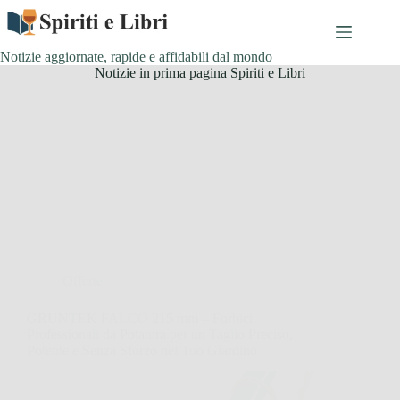
Salta
al
contenuto
Notizie aggiornate, rapide e affidabili dal mondo
Notizie in prima pagina Spiriti e Libri
Offerte
GRÜNTEK FALCO 215 mm – Forbici
Professionali da Potatura per un Taglio Preciso,
Potente e Senza Sforzo nel Tuo Giardino