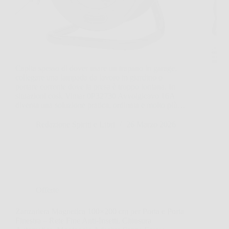
Capita spesso di dover usare un trapano in garage,
collegare una lampada da lavoro in giardino o
portare corrente dove la presa è troppo lontana. In
situazioni così, Vimar 0P32730 Avvolgicavo 16A
diventa una soluzione pratica, ordinata e molto più…
Redazione Spiriti e Libri
26 Marzo 2026
Offerte
Zanzariera Magnetica 100×200 cm per Porta e Porta
Finestra – Rete Fine Anti-Insetti, Chiusura