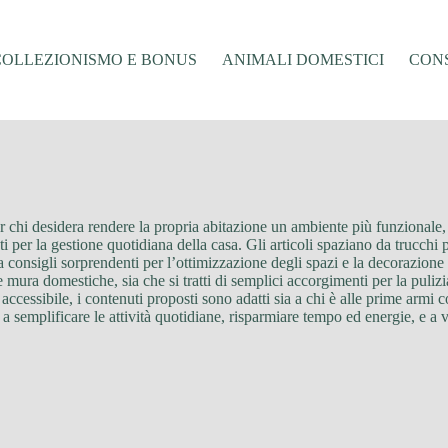
COLLEZIONISMO E BONUS
ANIMALI DOMESTICI
CONS
er chi desidera rendere la propria abitazione un ambiente più funzionale,
enti per la gestione quotidiana della casa. Gli articoli spaziano da trucc
a consigli sorprendenti per l’ottimizzazione degli spazi e la decorazione
 le mura domestiche, sia che si tratti di semplici accorgimenti per la pul
ccessibile, i contenuti proposti sono adatti sia a chi è alle prime armi c
 a semplificare le attività quotidiane, risparmiare tempo ed energie, e a 