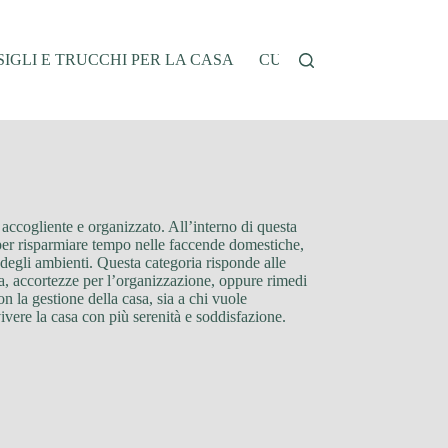
IGLI E TRUCCHI PER LA CASA
CUCINA E RICETTE
G
 accogliente e organizzato. All’interno di questa
hi per risparmiare tempo nelle faccende domestiche,
 degli ambienti. Questa categoria risponde alle
izia, accortezze per l’organizzazione, oppure rimedi
on la gestione della casa, sia a chi vuole
vivere la casa con più serenità e soddisfazione.