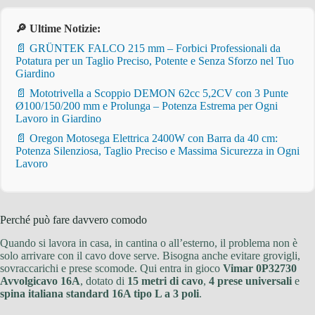
🔎 Ultime Notizie:
📄 GRÜNTEK FALCO 215 mm – Forbici Professionali da
Potatura per un Taglio Preciso, Potente e Senza Sforzo nel Tuo
Giardino
📄 Mototrivella a Scoppio DEMON 62cc 5,2CV con 3 Punte
Ø100/150/200 mm e Prolunga – Potenza Estrema per Ogni
Lavoro in Giardino
📄 Oregon Motosega Elettrica 2400W con Barra da 40 cm:
Potenza Silenziosa, Taglio Preciso e Massima Sicurezza in Ogni
Lavoro
Perché può fare davvero comodo
Quando si lavora in casa, in cantina o all’esterno, il problema non è
solo arrivare con il cavo dove serve. Bisogna anche evitare grovigli,
sovraccarichi e prese scomode. Qui entra in gioco
Vimar 0P32730
Avvolgicavo 16A
, dotato di
15 metri di cavo
,
4 prese universali
e
spina italiana standard 16A tipo L a 3 poli
.