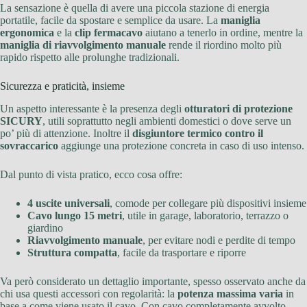
La sensazione è quella di avere una piccola stazione di energia
portatile, facile da spostare e semplice da usare. La
maniglia
ergonomica
e la
clip fermacavo
aiutano a tenerlo in ordine, mentre la
maniglia di riavvolgimento manuale
rende il riordino molto più
rapido rispetto alle prolunghe tradizionali.
Sicurezza e praticità, insieme
Un aspetto interessante è la presenza degli
otturatori di protezione
SICURY
, utili soprattutto negli ambienti domestici o dove serve un
po’ più di attenzione. Inoltre il
disgiuntore termico contro il
sovraccarico
aggiunge una protezione concreta in caso di uso intenso.
Dal punto di vista pratico, ecco cosa offre:
4 uscite universali
, comode per collegare più dispositivi insieme
Cavo lungo 15 metri
, utile in garage, laboratorio, terrazzo o
giardino
Riavvolgimento manuale
, per evitare nodi e perdite di tempo
Struttura compatta
, facile da trasportare e riporre
Va però considerato un dettaglio importante, spesso osservato anche da
chi usa questi accessori con regolarità: la
potenza massima varia
in
base a come viene usato il cavo. Con cavo completamente avvolto