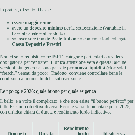
In pratica, di solito ti basta:
essere
maggiorenne
avere un
deposito minimo
per la sottoscrizione (variabile in
base al canale e al prodotto)
sottoscrivere tramite
Poste Italiane
o con emissioni collegate a
Cassa Depositi e Prestiti
Non ci sono requisiti come
ISEE
, categorie particolari o residenza
obbligatoria per “entrare”. L’unica attenzione vera è questa: alcune
versioni più generose sono pensate per
nuova liquidità
(cioè soldi
“freschi” versati da poco). Tradotto, conviene controllare bene le
condizioni al momento della sottoscrizione.
Le tipologie 2026: quale buono per quale esigenza
Il bello, e a volte il complicato, è che non esiste “il buono perfetto” per
tutti. Esistono
obiettivi
diversi. Ecco le varianti più citate per il 2026,
con un’idea chiara di durata e rendimento lordo indicativo.
Rendimento
Tipologia
Durata
lordo
Ideale se…