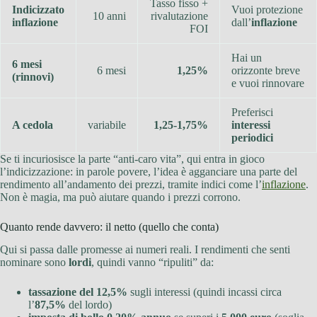
Tasso fisso +
Indicizzato
Vuoi protezione
10 anni
rivalutazione
inflazione
dall’
inflazione
FOI
Hai un
6 mesi
6 mesi
1,25%
orizzonte breve
(rinnovi)
e vuoi rinnovare
Preferisci
A cedola
variabile
1,25-1,75%
interessi
periodici
Se ti incuriosisce la parte “anti-caro vita”, qui entra in gioco
l’indicizzazione: in parole povere, l’idea è agganciare una parte del
rendimento all’andamento dei prezzi, tramite indici come l’
inflazione
.
Non è magia, ma può aiutare quando i prezzi corrono.
Quanto rende davvero: il netto (quello che conta)
Qui si passa dalle promesse ai numeri reali. I rendimenti che senti
nominare sono
lordi
, quindi vanno “ripuliti” da:
tassazione del 12,5%
sugli interessi (quindi incassi circa
l’
87,5%
del lordo)