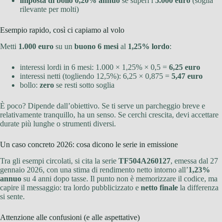
imposta di bollo 0,20% annuo
se superi i
5.000 euro
(soglia
rilevante per molti)
Esempio rapido, così ci capiamo al volo
Metti
1.000 euro
su un
buono 6 mesi
al
1,25% lordo
:
interessi lordi in 6 mesi: 1.000 × 1,25% × 0,5 =
6,25 euro
interessi netti (togliendo 12,5%): 6,25 × 0,875 =
5,47 euro
bollo:
zero
se resti sotto soglia
È poco? Dipende dall’obiettivo. Se ti serve un parcheggio breve e
relativamente tranquillo, ha un senso. Se cerchi crescita, devi accettare
durate più lunghe o strumenti diversi.
Un caso concreto 2026: cosa dicono le serie in emissione
Tra gli esempi circolati, si cita la serie
TF504A260127
, emessa dal 27
gennaio 2026, con una stima di rendimento netto intorno all’
1,23%
annuo
su 4 anni dopo tasse. Il punto non è memorizzare il codice, ma
capire il messaggio: tra lordo pubblicizzato e
netto finale
la differenza
si sente.
Attenzione alle confusioni (e alle aspettative)