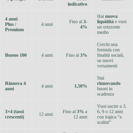
indicativo
Hai
nuova
4 anni
Fino al
3-
liquidità
e vuoi
Plus /
4 anni
4%
un orizzonte
Premium
medio
Cerchi una
formula con
Buono 100
4 anni
Fino al
3%
finalità sociali,
su nuovi
versamenti
Stai
Rinnova 4
rinnovando
4 anni
1,50%
anni
buoni in
scadenza
Vuoi uscire a 3,
3×4 (tassi
Fino al
3%
a
6, 9 o 12 anni
12 anni
crescenti)
12 anni
con logica “a
scalini”