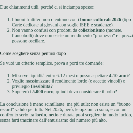
Due chiarimenti utili, perché ci si inciampa spesso:
I buoni fruttiferi non c’entrano con i
bonus culturali 2026
(tipo
Carte dedicate ai giovani con soglie ISEE e scadenze).
Non vanno confusi con prodotti da
collezionismo
(monete,
francobolli) dove non esiste un rendimento “promesso” e i prezzi
possono oscillare.
Come scegliere senza pentirsi dopo
Se vuoi un criterio semplice, prova a porti tre domande:
Mi serve liquidità entro 6-12 mesi o posso aspettare
4-10 anni
?
Voglio massimizzare il rendimento lordo (e accetto vincoli) o
privilegio
flessibilità
?
Supererò i
5.000 euro
, quindi devo considerare il bollo?
La conclusione è meno scintillante, ma più utile: non esiste un “buono
record” valido per tutti. Nel 2026, però, le opzioni ci sono, e con un
confronto serio tra
lordo
,
netto
e durata puoi scegliere in modo lucido,
senza farti trascinare dall’entusiasmo del numero più alto.