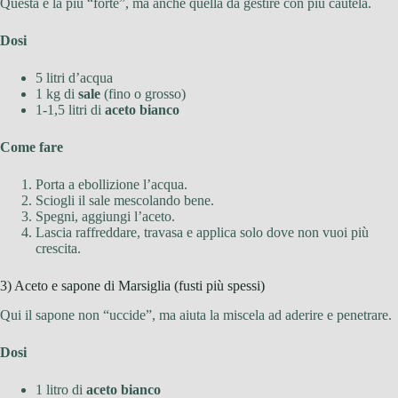
Questa è la più “forte”, ma anche quella da gestire con più cautela.
Dosi
5 litri d’acqua
1 kg di
sale
(fino o grosso)
1-1,5 litri di
aceto bianco
Come fare
Porta a ebollizione l’acqua.
Sciogli il sale mescolando bene.
Spegni, aggiungi l’aceto.
Lascia raffreddare, travasa e applica solo dove non vuoi più
crescita.
3) Aceto e sapone di Marsiglia (fusti più spessi)
Qui il sapone non “uccide”, ma aiuta la miscela ad aderire e penetrare.
Dosi
1 litro di
aceto bianco