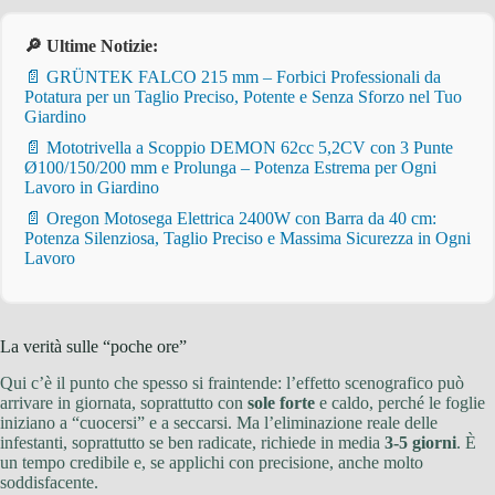
🔎 Ultime Notizie:
📄 GRÜNTEK FALCO 215 mm – Forbici Professionali da
Potatura per un Taglio Preciso, Potente e Senza Sforzo nel Tuo
Giardino
📄 Mototrivella a Scoppio DEMON 62cc 5,2CV con 3 Punte
Ø100/150/200 mm e Prolunga – Potenza Estrema per Ogni
Lavoro in Giardino
📄 Oregon Motosega Elettrica 2400W con Barra da 40 cm:
Potenza Silenziosa, Taglio Preciso e Massima Sicurezza in Ogni
Lavoro
La verità sulle “poche ore”
Qui c’è il punto che spesso si fraintende: l’effetto scenografico può
arrivare in giornata, soprattutto con
sole forte
e caldo, perché le foglie
iniziano a “cuocersi” e a seccarsi. Ma l’eliminazione reale delle
infestanti, soprattutto se ben radicate, richiede in media
3-5 giorni
. È
un tempo credibile e, se applichi con precisione, anche molto
soddisfacente.