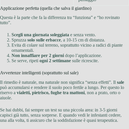
Applicazione perfetta (quella che salva il giardino)
Questa è la parte che fa la differenza tra “funziona” e “ho rovinato
tutto”.
Scegli una giornata soleggiata
e senza vento.
Spruzza
solo sulle erbacce
, a 10-15 cm di distanza.
Evita di colare sul terreno, soprattutto vicino a radici di piante
ornamentali.
Non innaffiare per 2 giorni
dopo l’applicazione.
Se serve, ripeti
ogni 2 settimane
sulle ricrescite.
Avvertenze intelligenti (soprattutto sul sale)
Il rimedio è naturale, ma naturale non significa “senza effetti”. Il
sale
può accumularsi e rendere il suolo poco fertile a lungo. Per questo lo
riservo a
vialetti, pietrisco, fughe tra mattoni
, non a prato, orto o
aiuole.
Se hai dubbi, fai sempre un test su una piccola area: in 3-5 giorni
capisci già tutto, senza sorprese. E quando vedi le infestanti cedere,
una alla volta, ti assicuro che la soddisfazione è quasi terapeutica.