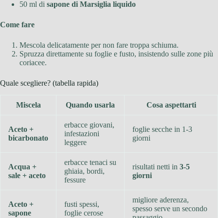
50 ml di
sapone di Marsiglia liquido
Come fare
Mescola delicatamente per non fare troppa schiuma.
Spruzza direttamente su foglie e fusto, insistendo sulle zone più
coriacee.
Quale scegliere? (tabella rapida)
Miscela
Quando usarla
Cosa aspettarti
erbacce giovani,
Aceto +
foglie secche in 1-3
infestazioni
bicarbonato
giorni
leggere
erbacce tenaci su
Acqua +
risultati netti in
3-5
ghiaia, bordi,
sale + aceto
giorni
fessure
migliore aderenza,
Aceto +
fusti spessi,
spesso serve un secondo
sapone
foglie cerose
passaggio