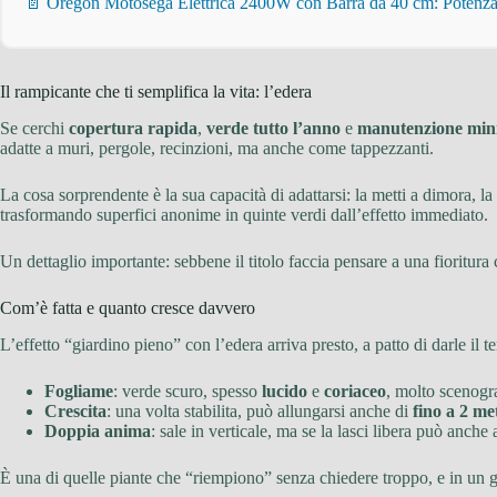
📄 Oregon Motosega Elettrica 2400W con Barra da 40 cm: Potenza 
Il rampicante che ti semplifica la vita: l’edera
Se cerchi
copertura rapida
,
verde tutto l’anno
e
manutenzione mi
adatte a muri, pergole, recinzioni, ma anche come tappezzanti.
La cosa sorprendente è la sua capacità di adattarsi: la metti a dimora, l
trasformando superfici anonime in quinte verdi dall’effetto immediato.
Un dettaglio importante: sebbene il titolo faccia pensare a una fioritura 
Com’è fatta e quanto cresce davvero
L’effetto “giardino pieno” con l’edera arriva presto, a patto di darle il t
Fogliame
: verde scuro, spesso
lucido
e
coriaceo
, molto scenogr
Crescita
: una volta stabilita, può allungarsi anche di
fino a 2 me
Doppia anima
: sale in verticale, ma se la lasci libera può anc
È una di quelle piante che “riempiono” senza chiedere troppo, e in un g