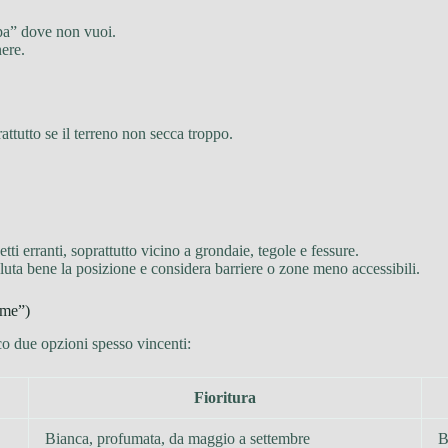
pa” dove non vuoi.
nere.
rattutto se il terreno non secca troppo.
 getti erranti, soprattutto vicino a grondaie, tegole e fessure.
aluta bene la posizione e considera barriere o zone meno accessibili.
ome”)
 due opzioni spesso vincenti:
Fioritura
Bianca, profumata, da maggio a settembre
B