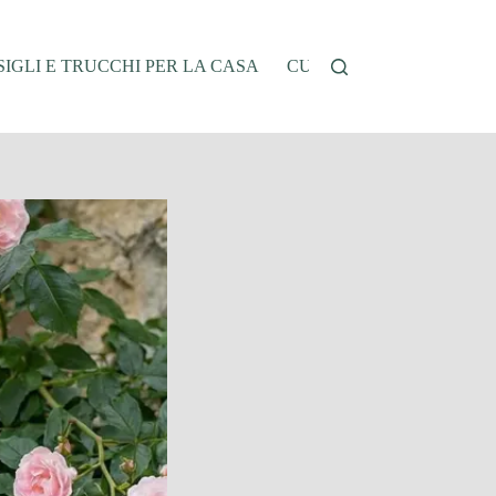
IGLI E TRUCCHI PER LA CASA
CUCINA E RICETTE
G