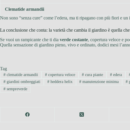
Clematide armandii
Non sono “senza cure” come l’edera, ma ti ripagano con più fiori e un
La conclusione che conta: la varietà che cambia il giardino è quella che 
Se vuoi un rampicante che ti dia
verde costante
, copertura veloce e poc
Quella sensazione di giardino pieno, vivo e ordinato, dodici mesi l’anno
Tag
#
clematide armandii
#
copertura veloce
#
cura piante
#
edera
#
giardini ombreggiati
#
heddera helix
#
manutenzione minima
#
p
#
sempreverde