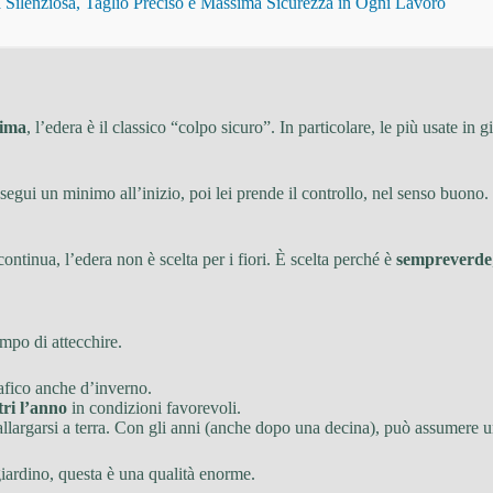
Silenziosa, Taglio Preciso e Massima Sicurezza in Ogni Lavoro
nima
, l’edera è il classico “colpo sicuro”. In particolare, le più usate in
a segui un minimo all’inizio, poi lei prende il controllo, nel senso buono
continua, l’edera non è scelta per i fiori. È scelta perché è
sempreverde
empo di attecchire.
afico anche d’inverno.
tri l’anno
in condizioni favorevoli.
he allargarsi a terra. Con gli anni (anche dopo una decina), può assumere 
iardino, questa è una qualità enorme.