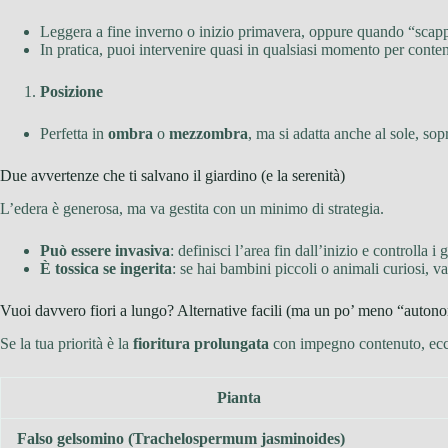
Leggera a fine inverno o inizio primavera, oppure quando “scap
In pratica, puoi intervenire quasi in qualsiasi momento per conte
Posizione
Perfetta in
ombra
o
mezzombra
, ma si adatta anche al sole, sop
Due avvertenze che ti salvano il giardino (e la serenità)
L’edera è generosa, ma va gestita con un minimo di strategia.
Può essere invasiva
: definisci l’area fin dall’inizio e controlla i
È tossica se ingerita
: se hai bambini piccoli o animali curiosi, v
Vuoi davvero fiori a lungo? Alternative facili (ma un po’ meno “auton
Se la tua priorità è la
fioritura prolungata
con impegno contenuto, ecco
Pianta
Falso gelsomino (Trachelospermum jasminoides)