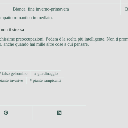
Bianca, fine inverno-primavera
B
 impatto romantico immediato.
non ti stressa
hissime preoccupazioni, l’edera è la scelta più intelligente. Non ti promet
, anche quando hai mille altre cose a cui pensare.
#
falso gelsomino
#
giardinaggio
iante invasive
#
piante rampicanti