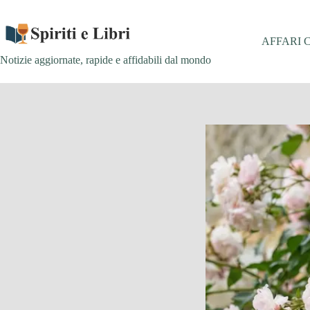
Salta
al
contenuto
AFFARI 
Notizie aggiornate, rapide e affidabili dal mondo