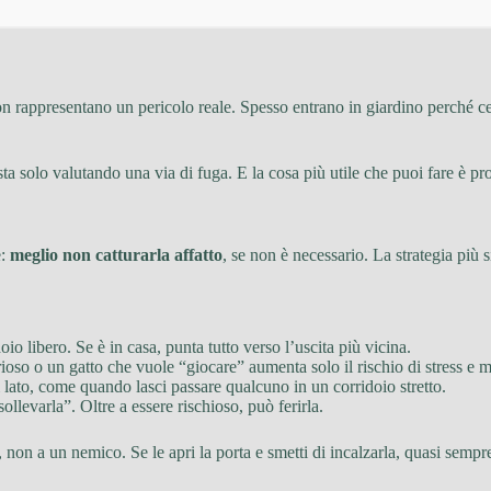
on rappresentano un pericolo reale. Spesso entrano in giardino perché c
a solo valutando una via di fuga. E la cosa più utile che puoi fare è prop
è:
meglio non catturarla affatto
, se non è necessario. La strategia più 
oio libero. Se è in casa, punta tutto verso l’uscita più vicina.
oso o un gatto che vuole “giocare” aumenta solo il rischio di stress e mo
 lato, come quando lasci passare qualcuno in un corridoio stretto.
ollevarla”. Oltre a essere rischioso, può ferirla.
on a un nemico. Se le apri la porta e smetti di incalzarla, quasi sempre