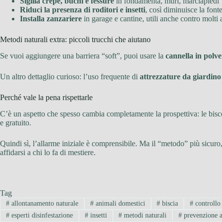
Sigilla crepe, buchi e fessure
in fondamenta, muri, marciapiedi
Riduci la presenza di roditori e insetti
, così diminuisce la font
Installa zanzariere
in garage e cantine, utili anche contro molti al
Metodi naturali extra: piccoli trucchi che aiutano
Se vuoi aggiungere una barriera “soft”, puoi usare la
cannella in polve
Un altro dettaglio curioso: l’uso frequente di
attrezzature da giardino
Perché vale la pena rispettarle
C’è un aspetto che spesso cambia completamente la prospettiva: le bi
e gratuito.
Quindi sì, l’allarme iniziale è comprensibile. Ma il “metodo” più sicuro,
affidarsi a chi lo fa di mestiere.
Tag
#
allontanamento naturale
#
animali domestici
#
biscia
#
controllo 
#
esperti disinfestazione
#
insetti
#
metodi naturali
#
prevenzione a