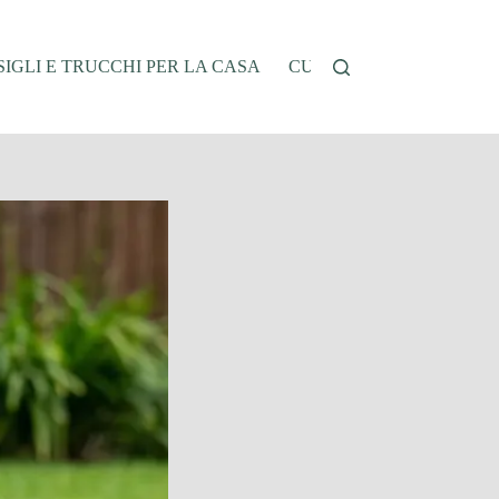
IGLI E TRUCCHI PER LA CASA
CUCINA E RICETTE
G