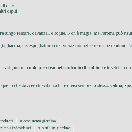
e di cibo
tri ospiti
re
lungo fessure, davanzali e soglie. Non è magia, ma l’aroma può risulta
(tagliaerba, decespugliatore) crea vibrazioni nel terreno che rendono l’
sce svolgono un
ruolo prezioso nel controllo di roditori e insetti
. In un
 quello che davvero ti evita rischi, è quasi sempre lo stesso:
calma, spaz
roditori
#
ecosistema giardino
nimali indesiderati
#
rettili in giardino