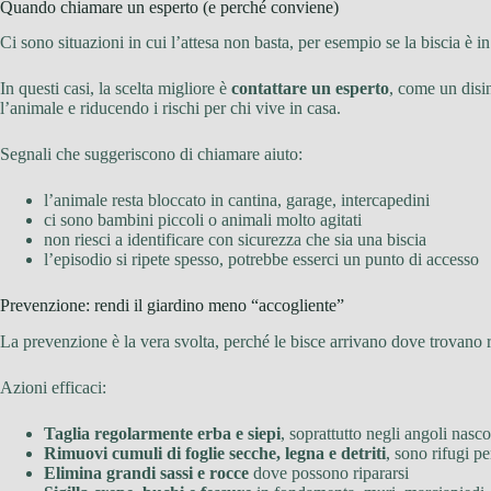
Quando chiamare un esperto (e perché conviene)
Ci sono situazioni in cui l’attesa non basta, per esempio se la biscia è in 
In questi casi, la scelta migliore è
contattare un esperto
, come un disi
l’animale e riducendo i rischi per chi vive in casa.
Segnali che suggeriscono di chiamare aiuto:
l’animale resta bloccato in cantina, garage, intercapedini
ci sono bambini piccoli o animali molto agitati
non riesci a identificare con sicurezza che sia una biscia
l’episodio si ripete spesso, potrebbe esserci un punto di accesso
Prevenzione: rendi il giardino meno “accogliente”
La prevenzione è la vera svolta, perché le bisce arrivano dove trovano ri
Azioni efficaci:
Taglia regolarmente erba e siepi
, soprattutto negli angoli nasco
Rimuovi cumuli di foglie secche, legna e detriti
, sono rifugi per
Elimina grandi sassi e rocce
dove possono ripararsi