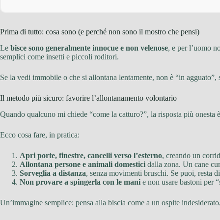
Prima di tutto: cosa sono (e perché non sono il mostro che pensi)
Le
bisce sono generalmente innocue e non velenose
, e per l’uomo n
semplici come insetti e piccoli roditori.
Se la vedi immobile o che si allontana lentamente, non è “in agguato”, st
Il metodo più sicuro: favorire l’allontanamento volontario
Quando qualcuno mi chiede “come la catturo?”, la risposta più onesta 
Ecco cosa fare, in pratica:
Apri porte, finestre, cancelli verso l’esterno
, creando un corrid
Allontana persone e animali domestici
dalla zona. Un cane curi
Sorveglia a distanza
, senza movimenti bruschi. Se puoi, resta di
Non provare a spingerla con le mani
e non usare bastoni per “s
Un’immagine semplice: pensa alla biscia come a un ospite indesiderato, n