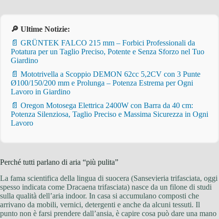
🔎 Ultime Notizie:
📄 GRÜNTEK FALCO 215 mm – Forbici Professionali da
Potatura per un Taglio Preciso, Potente e Senza Sforzo nel Tuo
Giardino
📄 Mototrivella a Scoppio DEMON 62cc 5,2CV con 3 Punte
Ø100/150/200 mm e Prolunga – Potenza Estrema per Ogni
Lavoro in Giardino
📄 Oregon Motosega Elettrica 2400W con Barra da 40 cm:
Potenza Silenziosa, Taglio Preciso e Massima Sicurezza in Ogni
Lavoro
Perché tutti parlano di aria “più pulita”
La fama scientifica della lingua di suocera (Sansevieria trifasciata, oggi
spesso indicata come Dracaena trifasciata) nasce da un filone di studi
sulla qualità dell’aria indoor. In casa si accumulano composti che
arrivano da mobili, vernici, detergenti e anche da alcuni tessuti. Il
punto non è farsi prendere dall’ansia, è capire cosa può dare una mano