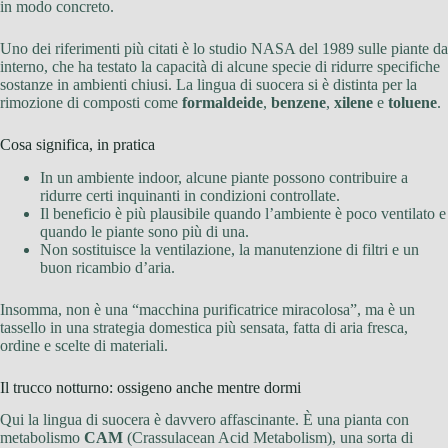
in modo concreto.
Uno dei riferimenti più citati è lo studio NASA del 1989 sulle piante da
interno, che ha testato la capacità di alcune specie di ridurre specifiche
sostanze in ambienti chiusi. La lingua di suocera si è distinta per la
rimozione di composti come
formaldeide
,
benzene
,
xilene
e
toluene
.
Cosa significa, in pratica
In un ambiente indoor, alcune piante possono contribuire a
ridurre certi inquinanti in condizioni controllate.
Il beneficio è più plausibile quando l’ambiente è poco ventilato e
quando le piante sono più di una.
Non sostituisce la ventilazione, la manutenzione di filtri e un
buon ricambio d’aria.
Insomma, non è una “macchina purificatrice miracolosa”, ma è un
tassello in una strategia domestica più sensata, fatta di aria fresca,
ordine e scelte di materiali.
Il trucco notturno: ossigeno anche mentre dormi
Qui la lingua di suocera è davvero affascinante. È una pianta con
metabolismo
CAM
(Crassulacean Acid Metabolism), una sorta di