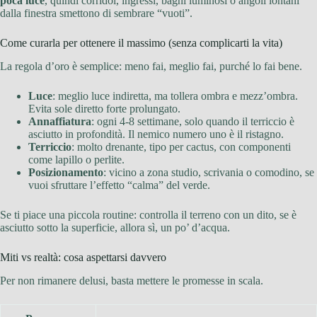
poca luce
, quindi corridoi, ingressi, bagni luminosi o angoli lontani
dalla finestra smettono di sembrare “vuoti”.
Come curarla per ottenere il massimo (senza complicarti la vita)
La regola d’oro è semplice: meno fai, meglio fai, purché lo fai bene.
Luce
: meglio luce indiretta, ma tollera ombra e mezz’ombra.
Evita sole diretto forte prolungato.
Annaffiatura
: ogni 4-8 settimane, solo quando il terriccio è
asciutto in profondità. Il nemico numero uno è il ristagno.
Terriccio
: molto drenante, tipo per cactus, con componenti
come lapillo o perlite.
Posizionamento
: vicino a zona studio, scrivania o comodino, se
vuoi sfruttare l’effetto “calma” del verde.
Se ti piace una piccola routine: controlla il terreno con un dito, se è
asciutto sotto la superficie, allora sì, un po’ d’acqua.
Miti vs realtà: cosa aspettarsi davvero
Per non rimanere delusi, basta mettere le promesse in scala.