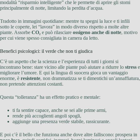
modalità “risparmio intelligente” che le permette di aprire gli stomi
principalmente di notte, limitando la perdita d’acqua.
Tradotto in immagini quotidiane: mentre tu spegni la luce e ti infili
sotto le coperte, lei “lavora” in modo diverso rispetto a molte altre
piante. Assorbe
CO₂
e può rilasciare
ossigeno anche di notte
, motivo
per cui viene spesso consigliata in camera da letto.
Benefici psicologici: il verde che non ti giudica
C’è un aspetto che la scienza e l’esperienza di tutti i giorni si
incontrano bene: stare vicino alle piante può aiutare a ridurre lo
stress
e
migliorare l’umore. E qui la lingua di suocera gioca un vantaggio
enorme, è
resistente
, non drammatizza se ti dimentichi un’annaffiatura,
non pretende attenzioni costanti.
Questa “tolleranza” ha un effetto pratico e mentale:
ti fa sentire capace, anche se sei alle prime armi,
rende più accoglienti angoli spogli,
aggiunge una presenza verde stabile, rassicurante.
E poi c’è il bello che funziona anche dove altre falliscono: prospera in