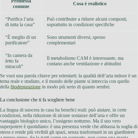
Promessa
Cosa è realistico
comune
“Purifica l’aria
Può contribuire a ridurre alcuni composti,
di tutta la casa”
soprattutto in condizioni specifiche
“È meglio di un
Sono strumenti diversi, spesso
purificatore”
complementari
“In camera da
Il metabolismo CAM è interessante, ma
letto fa
contano anche ventilazione e abitudini
miracoli”
Se vuoi una parola chiave per orientarti: la qualità dell’aria indoor è un
tema reale e studiato, e il mondo delle piante si intreccia con quello
della
fitodepurazione
in modo più serio di quanto sembri.
La conclusione che ti fa scegliere bene
La lingua di suocera in casa ha benefici reali: può aiutare, in certe
condizioni, nella riduzione di alcune sostanze dell’aria e offre un
vantaggio biologico unico, l’ossigeno notturno. Ma il suo vero
superpotere è quotidiano: è una presenza verde che abbassa la soglia di
stress e rende più vivibili gli spazi, senza trasformarti in un giardiniere
a tempo pieno. Se la tratti come un supporto, non come una magia,