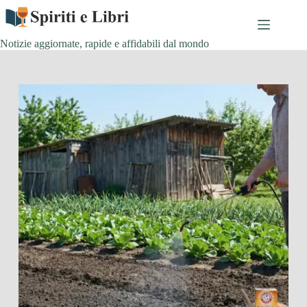
Salta
al
contenuto
Notizie aggiornate, rapide e affidabili dal mondo