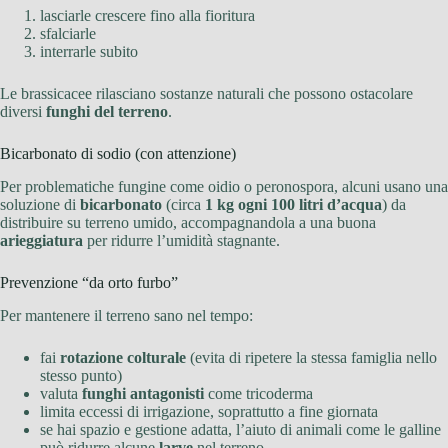
lasciarle crescere fino alla fioritura
sfalciarle
interrarle subito
Le brassicacee rilasciano sostanze naturali che possono ostacolare
diversi
funghi del terreno
.
Bicarbonato di sodio (con attenzione)
Per problematiche fungine come oidio o peronospora, alcuni usano una
soluzione di
bicarbonato
(circa
1 kg ogni 100 litri d’acqua
) da
distribuire su terreno umido, accompagnandola a una buona
arieggiatura
per ridurre l’umidità stagnante.
Prevenzione “da orto furbo”
Per mantenere il terreno sano nel tempo:
fai
rotazione colturale
(evita di ripetere la stessa famiglia nello
stesso punto)
valuta
funghi antagonisti
come tricoderma
limita eccessi di irrigazione, soprattutto a fine giornata
se hai spazio e gestione adatta, l’aiuto di animali come le galline
può ridurre alcune
larve
nel terreno