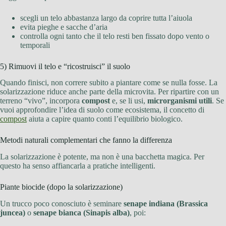
scegli un telo abbastanza largo da coprire tutta l’aiuola
evita pieghe e sacche d’aria
controlla ogni tanto che il telo resti ben fissato dopo vento o
temporali
5) Rimuovi il telo e “ricostruisci” il suolo
Quando finisci, non correre subito a piantare come se nulla fosse. La
solarizzazione riduce anche parte della microvita. Per ripartire con un
terreno “vivo”, incorpora
compost
e, se li usi,
microrganismi utili
. Se
vuoi approfondire l’idea di suolo come ecosistema, il concetto di
compost
aiuta a capire quanto conti l’equilibrio biologico.
Metodi naturali complementari che fanno la differenza
La solarizzazione è potente, ma non è una bacchetta magica. Per
questo ha senso affiancarla a pratiche intelligenti.
Piante biocide (dopo la solarizzazione)
Un trucco poco conosciuto è seminare
senape indiana (Brassica
juncea)
o
senape bianca (Sinapis alba)
, poi: