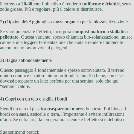
il terreno a
20-30 cm
: l’obiettivo è renderlo
uniforme e friabile
, senza
zolle grosse. Più è regolare, più il calore si distribuisce.
2) (Opzionale) Aggiungi sostanza organica per la bio-solarizzazione
Se vuoi potenziare l’effetto, incorpora
compost maturo
o
stallatico
pellettato
. Questa variante, spesso chiamata bio-solarizzazione, unisce
calore e una leggera fermentazione che aiuta a rendere l’ambiente
ancora meno favorevole ai patogeni.
3) Bagna abbondantemente
Questo passaggio è fondamentale e spesso sottovalutato. Il terreno
umido conduce il calore più in profondità. Innaffia bene, come se
dovessi preparare un letto perfetto per una semina, solo che qui
“semini” calore.
4) Copri con un telo e sigilla i bordi
Stendi un telo di plastica
trasparente o nero
ben teso. Poi blocca i
bordi con sassi, assicelle o terra, l’importante è evitare infiltrazioni
d’aria. Se entra aria, la temperatura scende e l’effetto si indebolisce.
Suggerimenti pratici: