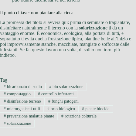
Il punto chiave: non piantare alla cieca
La promessa del titolo si avvera qui: prima di seminare o trapiantare,
disinfettare naturalmente il terreno con la
solarizzazione
ti dà un
vantaggio enorme. È economica, ecologica, alla portata di tutti, e
soprattutto ti evita quella frustrazione tipica, piantine belle all’inizio e
poi improvvisamente stanche, macchiate, mangiate o soffocate dalle
infestanti. Se fai questo lavoro una volta, di solito non torni più
indietro.
Tag
#
bicarbonato di sodio
#
bio solarizzazione
#
compostaggio
#
controllo infestanti
#
disinfezione terreno
#
funghi patogeni
#
microrganismi utili
#
orto biologico
#
piante biocide
#
prevenzione malattie piante
#
rotazione colturale
#
solarizzazione