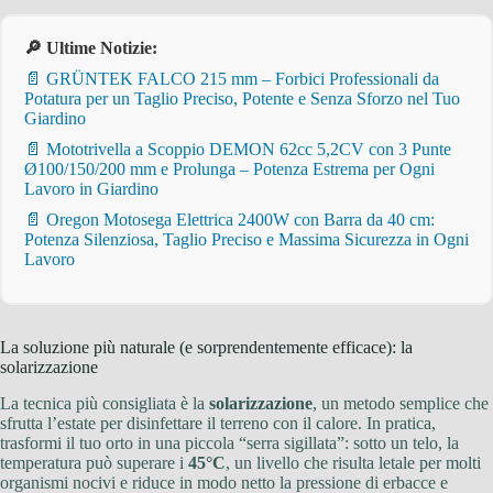
🔎 Ultime Notizie:
📄 GRÜNTEK FALCO 215 mm – Forbici Professionali da
Potatura per un Taglio Preciso, Potente e Senza Sforzo nel Tuo
Giardino
📄 Mototrivella a Scoppio DEMON 62cc 5,2CV con 3 Punte
Ø100/150/200 mm e Prolunga – Potenza Estrema per Ogni
Lavoro in Giardino
📄 Oregon Motosega Elettrica 2400W con Barra da 40 cm:
Potenza Silenziosa, Taglio Preciso e Massima Sicurezza in Ogni
Lavoro
La soluzione più naturale (e sorprendentemente efficace): la
solarizzazione
La tecnica più consigliata è la
solarizzazione
, un metodo semplice che
sfrutta l’estate per disinfettare il terreno con il calore. In pratica,
trasformi il tuo orto in una piccola “serra sigillata”: sotto un telo, la
temperatura può superare i
45°C
, un livello che risulta letale per molti
organismi nocivi e riduce in modo netto la pressione di erbacce e