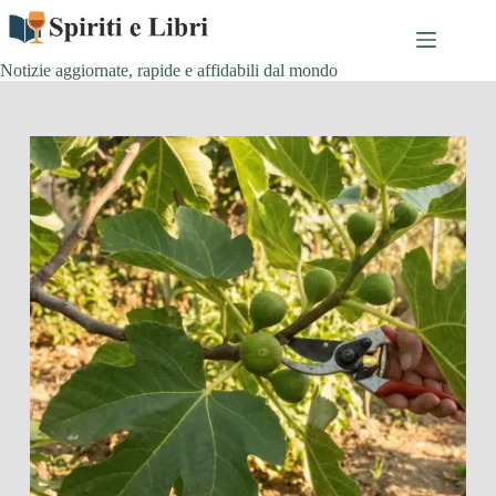
Salta
al
contenuto
Notizie aggiornate, rapide e affidabili dal mondo