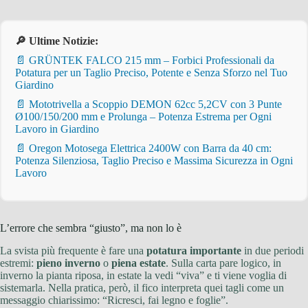
🔎 Ultime Notizie:
📄 GRÜNTEK FALCO 215 mm – Forbici Professionali da
Potatura per un Taglio Preciso, Potente e Senza Sforzo nel Tuo
Giardino
📄 Mototrivella a Scoppio DEMON 62cc 5,2CV con 3 Punte
Ø100/150/200 mm e Prolunga – Potenza Estrema per Ogni
Lavoro in Giardino
📄 Oregon Motosega Elettrica 2400W con Barra da 40 cm:
Potenza Silenziosa, Taglio Preciso e Massima Sicurezza in Ogni
Lavoro
L’errore che sembra “giusto”, ma non lo è
La svista più frequente è fare una
potatura importante
in due periodi
estremi:
pieno inverno
o
piena estate
. Sulla carta pare logico, in
inverno la pianta riposa, in estate la vedi “viva” e ti viene voglia di
sistemarla. Nella pratica, però, il fico interpreta quei tagli come un
messaggio chiarissimo: “Ricresci, fai legno e foglie”.