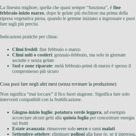
La finestra migliore, quella che quasi sempre “funziona”, è
fine
febbraio-inizio marzo
, dopo le gelate più rischiose ma prima della
ripresa vegetativa piena, quando le gemme iniziano a ingrossare e puoi
fare tagli più precisi.
Indicazioni pratiche per clima:
Climi freddi
: fine febbraio o marzo
Climi miti o costieri
: gennaio-febbraio, ma solo in giornate
asciutte e senza gelate
Sud e zone riparate
: metà febbraio-primi di marzo è spesso il
compromesso più sicuro
Cosa puoi fare negli altri mesi (senza rovinare la produzione)
Non significa “mai toccare” il fico fuori stagione. Significa fare solo
interventi compatibili con la fruttificazione.
Giugno-inizio luglio
:
potatura verde leggera
, ad esempio
accorciare alcuni getti alla
quinta foglia
per concentrare energia
sui frutti
Estate avanzata
: rimuovere solo
secco
o rami
malati
Settembre-ottobre
: eliminare
polloni
alla base (e, se ti interessa,