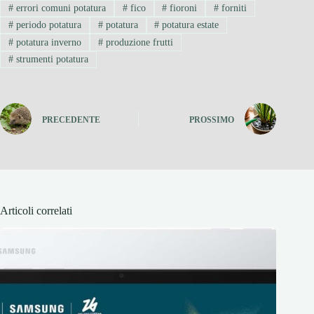
#
errori comuni potatura
#
fico
#
fioroni
#
forniti
#
periodo potatura
#
potatura
#
potatura estate
#
potatura inverno
#
produzione frutti
#
strumenti potatura
PRECEDENTE
PROSSIMO
Articoli correlati