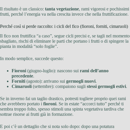
Il risultato è un classico:
tanta vegetazione
, rami vigorosi e pochissimi
frutti, perché l’energia va nella crescita invece che nella fruttificazione.
Perché così si perde raccolto: i cicli del fico (fioroni, forniti, cimaruoli)
Il fico non fruttifica “a caso”, segue cicli precisi e, se tagli nel momento
sbagliato, rischi di eliminare le parti che portano i frutti o di spingere la
pianta in modalità “solo foglie”.
In modo semplice, succede questo:
Fioroni
(giugno-luglio): nascono sui
rami dell’anno
precedente
.
Forniti
(agosto): arrivano sui
germogli nuovi
.
Cimaruoli
(settembre): compaiono sugli
stessi germogli estivi
.
Se in inverno fai un taglio drastico, potresti togliere proprio quei rami
che avrebbero portato i
fioroni
. Se in estate “accorci tutto” perché ti
sembra troppo folto, spesso stimoli una spinta vegetativa tardiva che
sottrae risorse ai frutti già in formazione.
E poi c’è un dettaglio che si nota solo dopo: dopo una potatura