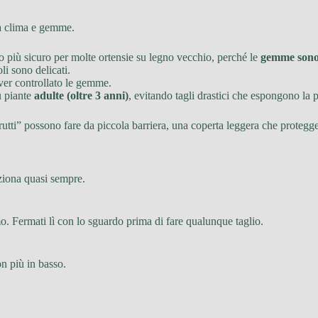
tra clima e gemme.
o più sicuro per molte ortensie su legno vecchio, perché le
gemme sono 
li sono delicati.
ver controllato le gemme.
su piante
adulte (oltre 3 anni)
, evitando tagli drastici che espongono la p
 “brutti” possono fare da piccola barriera, una coperta leggera che proteg
nziona quasi sempre.
mo. Fermati lì con lo sguardo prima di fare qualunque taglio.
n più in basso.