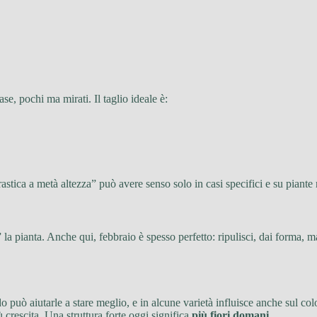
ase, pochi ma mirati. Il taglio ideale è:
ica a metà altezza” può avere senso solo in casi specifici e su piante r
 la pianta. Anche qui, febbraio è spesso perfetto: ripulisci, dai forma, 
do può aiutarle a stare meglio, e in alcune varietà influisce anche sul co
 crescita. Una struttura forte oggi significa
più fiori domani
.