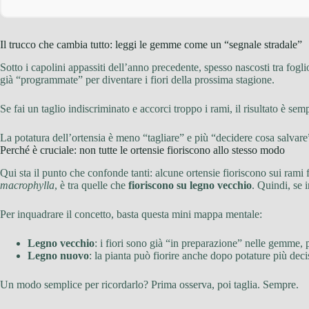
Il trucco che cambia tutto: leggi le gemme come un “segnale stradale”
Sotto i capolini appassiti dell’anno precedente, spesso nascosti tra fogli
già “programmate” per diventare i fiori della prossima stagione.
Se fai un taglio indiscriminato e accorci troppo i rami, il risultato è sem
La potatura dell’ortensia è meno “tagliare” e più “decidere cosa salvare
Perché è cruciale: non tutte le ortensie fioriscono allo stesso modo
Qui sta il punto che confonde tanti: alcune ortensie fioriscono sui rami
macrophylla
, è tra quelle che
fioriscono su legno vecchio
. Quindi, se 
Per inquadrare il concetto, basta questa mini mappa mentale:
Legno vecchio
: i fiori sono già “in preparazione” nelle gemme, 
Legno nuovo
: la pianta può fiorire anche dopo potature più deci
Un modo semplice per ricordarlo? Prima osserva, poi taglia. Sempre.