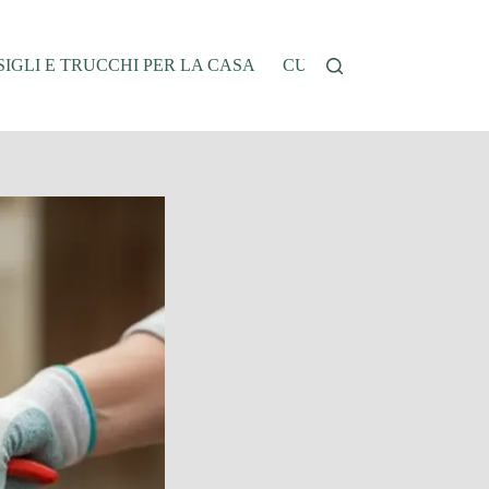
IGLI E TRUCCHI PER LA CASA
CUCINA E RICETTE
G