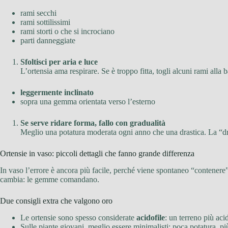
rami secchi
rami sottilissimi
rami storti o che si incrociano
parti danneggiate
Sfoltisci per aria e luce
L’ortensia ama respirare. Se è troppo fitta, togli alcuni rami alla b
leggermente inclinato
sopra una gemma orientata verso l’esterno
Se serve ridare forma, fallo con gradualità
Meglio una potatura moderata ogni anno che una drastica. La “drast
Ortensie in vaso: piccoli dettagli che fanno grande differenza
In vaso l’errore è ancora più facile, perché viene spontaneo “contenere”
cambia: le gemme comandano.
Due consigli extra che valgono oro
Le ortensie sono spesso considerate
acidofile
: un terreno più aci
Sulle piante giovani, meglio essere minimalisti: poca potatura, più