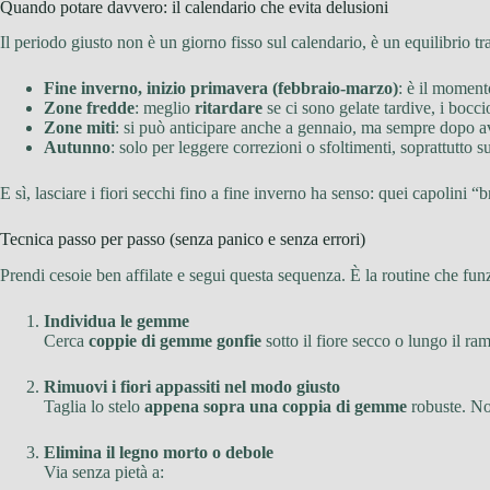
Quando potare davvero: il calendario che evita delusioni
Il periodo giusto non è un giorno fisso sul calendario, è un equilibrio 
Fine inverno, inizio primavera (febbraio-marzo)
: è il moment
Zone fredde
: meglio
ritardare
se ci sono gelate tardive, i boccio
Zone miti
: si può anticipare anche a gennaio, ma sempre dopo a
Autunno
: solo per leggere correzioni o sfoltimenti, soprattutto 
E sì, lasciare i fiori secchi fino a fine inverno ha senso: quei capolini
Tecnica passo per passo (senza panico e senza errori)
Prendi cesoie ben affilate e segui questa sequenza. È la routine che fu
Individua le gemme
Cerca
coppie di gemme gonfie
sotto il fiore secco o lungo il ra
Rimuovi i fiori appassiti nel modo giusto
Taglia lo stelo
appena sopra una coppia di gemme
robuste. No
Elimina il legno morto o debole
Via senza pietà a: