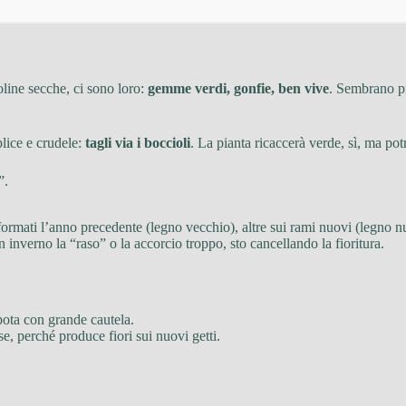
oline secche, ci sono loro:
gemme verdi, gonfie, ben vive
. Sembrano pi
plice e crudele:
tagli via i boccioli
. La pianta ricaccerà verde, sì, ma potr
”.
 formati l’anno precedente (legno vecchio), altre sui rami nuovi (legno n
in inverno la “raso” o la accorcio troppo, sto cancellando la fioritura.
pota con grande cautela.
se, perché produce fiori sui nuovi getti.