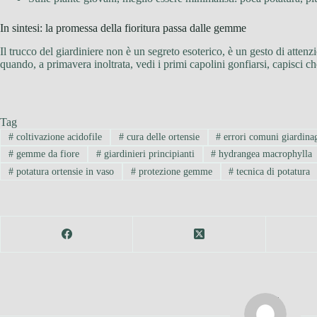
In sintesi: la promessa della fioritura passa dalle gemme
Il trucco del giardiniere non è un segreto esoterico, è un gesto di attenz
quando, a primavera inoltrata, vedi i primi capolini gonfiarsi, capisci che
Tag
#
coltivazione acidofile
#
cura delle ortensie
#
errori comuni giardina
#
gemme da fiore
#
giardinieri principianti
#
hydrangea macrophylla
#
potatura ortensie in vaso
#
protezione gemme
#
tecnica di potatura