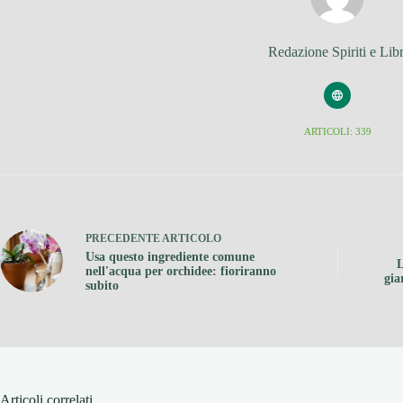
Redazione Spiriti e Libr
ARTICOLI: 339
PRECEDENTE
ARTICOLO
Usa questo ingrediente comune
L
nell'acqua per orchidee: fioriranno
gia
subito
Articoli correlati