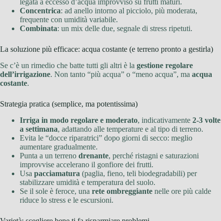
legata a eccesso d’acqua improvviso su frutti maturi.
Concentrica
: ad anello intorno al picciolo, più moderata,
frequente con umidità variabile.
Combinata
: un mix delle due, segnale di stress ripetuti.
La soluzione più efficace: acqua costante (e terreno pronto a gestirla)
Se c’è un rimedio che batte tutti gli altri è la
gestione regolare
dell’irrigazione
. Non tanto “più acqua” o “meno acqua”, ma
acqua
costante
.
Strategia pratica (semplice, ma potentissima)
Irriga in modo regolare e moderato
, indicativamente
2-3 volte
a settimana
, adattando alle temperature e al tipo di terreno.
Evita le “docce riparatrici” dopo giorni di secco: meglio
aumentare gradualmente.
Punta a un terreno
drenante
, perché ristagni e saturazioni
improvvise accelerano il gonfiore dei frutti.
Usa
pacciamatura
(paglia, fieno, teli biodegradabili) per
stabilizzare umidità e temperatura del suolo.
Se il sole è feroce, una
rete ombreggiante
nelle ore più calde
riduce lo stress e le escursioni.
Varietà: scegliere bene ti fa risparmiare problemi