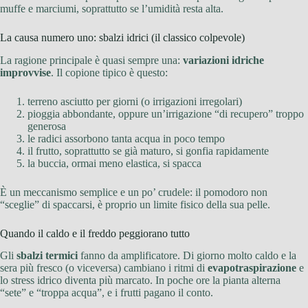
muffe e marciumi, soprattutto se l’umidità resta alta.
La causa numero uno: sbalzi idrici (il classico colpevole)
La ragione principale è quasi sempre una:
variazioni idriche
improvvise
. Il copione tipico è questo:
terreno asciutto per giorni (o irrigazioni irregolari)
pioggia abbondante, oppure un’irrigazione “di recupero” troppo
generosa
le radici assorbono tanta acqua in poco tempo
il frutto, soprattutto se già maturo, si gonfia rapidamente
la buccia, ormai meno elastica, si spacca
È un meccanismo semplice e un po’ crudele: il pomodoro non
“sceglie” di spaccarsi, è proprio un limite fisico della sua pelle.
Quando il caldo e il freddo peggiorano tutto
Gli
sbalzi termici
fanno da amplificatore. Di giorno molto caldo e la
sera più fresco (o viceversa) cambiano i ritmi di
evapotraspirazione
e
lo stress idrico diventa più marcato. In poche ore la pianta alterna
“sete” e “troppa acqua”, e i frutti pagano il conto.