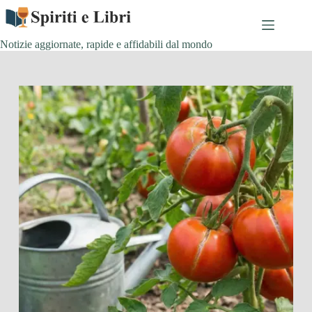
Salta
al
contenuto
Notizie aggiornate, rapide e affidabili dal mondo