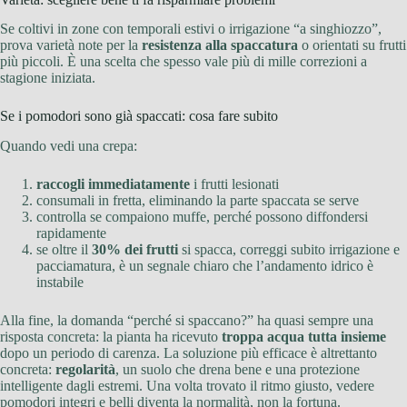
Se coltivi in zone con temporali estivi o irrigazione “a singhiozzo”,
prova varietà note per la
resistenza alla spaccatura
o orientati su frutti
più piccoli. È una scelta che spesso vale più di mille correzioni a
stagione iniziata.
Se i pomodori sono già spaccati: cosa fare subito
Quando vedi una crepa:
raccogli immediatamente
i frutti lesionati
consumali in fretta, eliminando la parte spaccata se serve
controlla se compaiono muffe, perché possono diffondersi
rapidamente
se oltre il
30% dei frutti
si spacca, correggi subito irrigazione e
pacciamatura, è un segnale chiaro che l’andamento idrico è
instabile
Alla fine, la domanda “perché si spaccano?” ha quasi sempre una
risposta concreta: la pianta ha ricevuto
troppa acqua tutta insieme
dopo un periodo di carenza. La soluzione più efficace è altrettanto
concreta:
regolarità
, un suolo che drena bene e una protezione
intelligente dagli estremi. Una volta trovato il ritmo giusto, vedere
pomodori integri e belli diventa la normalità, non la fortuna.