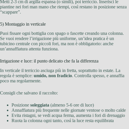
Metti 2-3 cm di argilla espansa (o simili), poi terriccio. Inserisci le
piantine nei fori man mano che riempi, così restano in posizione senza
“scappare”.
5) Montaggio in verticale
Puoi fissare ogni bottiglia con spago o fascette creando una colonna.
Se vuoi rendere l’irrigazione più uniforme, un’idea pratica è un
tubicino centrale con piccoli fori, ma non è obbligatorio: anche
un’annaffiatura attenta funziona.
Irrigazione e luce: il punto delicato che fa la differenza
In verticale il terriccio asciuga più in fretta, soprattutto in estate. La
regola è semplice:
umido, non fradicio
. Controlla spesso, e annaffia
poco ma regolarmente.
Consigli che salvano il raccolto:
Posizione
soleggiata
(almeno 5-6 ore di luce)
Annaffiatura più frequente nelle giornate ventose o molto calde
Evita ristagni, se vedi acqua ferma, aumenta i fori di drenaggio
Ruota la colonna ogni tanto, così la luce resta equilibrata