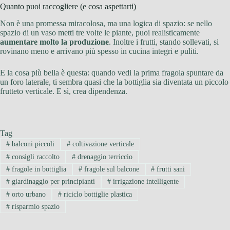
Quanto puoi raccogliere (e cosa aspettarti)
Non è una promessa miracolosa, ma una logica di spazio: se nello
spazio di un vaso metti tre volte le piante, puoi realisticamente
aumentare molto la produzione
. Inoltre i frutti, stando sollevati, si
rovinano meno e arrivano più spesso in cucina integri e puliti.
E la cosa più bella è questa: quando vedi la prima fragola spuntare da
un foro laterale, ti sembra quasi che la bottiglia sia diventata un piccolo
frutteto verticale. E sì, crea dipendenza.
Tag
#
balconi piccoli
#
coltivazione verticale
#
consigli raccolto
#
drenaggio terriccio
#
fragole in bottiglia
#
fragole sul balcone
#
frutti sani
#
giardinaggio per principianti
#
irrigazione intelligente
#
orto urbano
#
riciclo bottiglie plastica
#
risparmio spazio