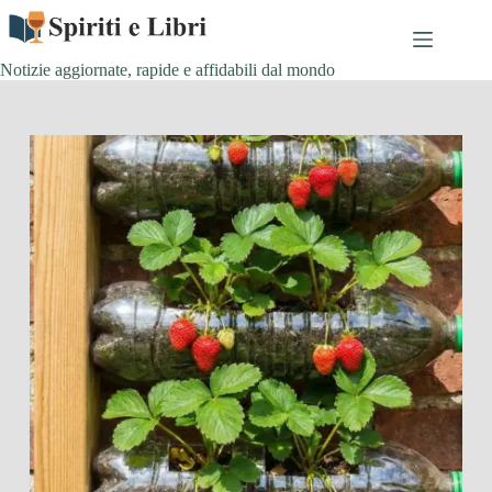
Salta
al
contenuto
Notizie aggiornate, rapide e affidabili dal mondo