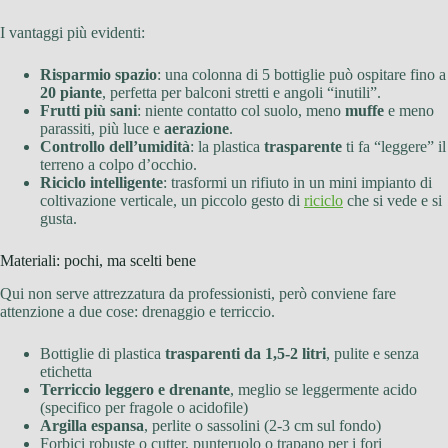
I vantaggi più evidenti:
Risparmio spazio
: una colonna di 5 bottiglie può ospitare fino a
20 piante
, perfetta per balconi stretti e angoli “inutili”.
Frutti più sani
: niente contatto col suolo, meno
muffe
e meno
parassiti, più luce e
aerazione
.
Controllo dell’umidità
: la plastica
trasparente
ti fa “leggere” il
terreno a colpo d’occhio.
Riciclo intelligente
: trasformi un rifiuto in un mini impianto di
coltivazione verticale, un piccolo gesto di
riciclo
che si vede e si
gusta.
Materiali: pochi, ma scelti bene
Qui non serve attrezzatura da professionisti, però conviene fare
attenzione a due cose: drenaggio e terriccio.
Bottiglie di plastica
trasparenti da 1,5-2 litri
, pulite e senza
etichetta
Terriccio leggero e drenante
, meglio se leggermente acido
(specifico per fragole o acidofile)
Argilla espansa
, perlite o sassolini (2-3 cm sul fondo)
Forbici robuste o cutter, punteruolo o trapano per i fori