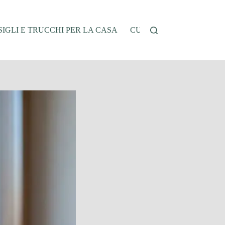
IGLI E TRUCCHI PER LA CASA
CUCINA E RICETTE
G