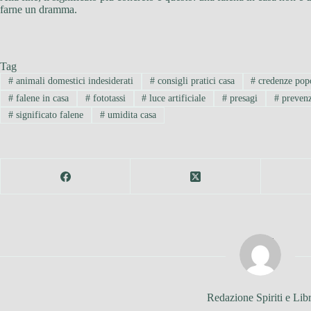
farne un dramma.
Tag
#
animali domestici indesiderati
#
consigli pratici casa
#
credenze popo
#
falene in casa
#
fototassi
#
luce artificiale
#
presagi
#
prevenz
#
significato falene
#
umidita casa
Redazione Spiriti e Libr