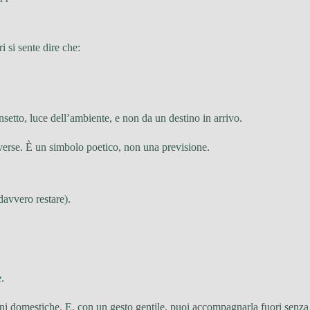
 si sente dire che:
nsetto, luce dell’ambiente, e non da un destino in arrivo.
diverse. È un simbolo poetico, non una previsione.
davvero restare).
.
tudini domestiche. E, con un gesto gentile, puoi accompagnarla fuori senza