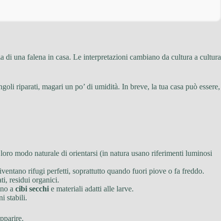
a di una falena in casa. Le interpretazioni cambiano da cultura a cultura
goli riparati, magari un po’ di umidità. In breve, la tua casa può essere,
oro modo naturale di orientarsi (in natura usano riferimenti luminosi
 diventano rifugi perfetti, soprattutto quando fuori piove o fa freddo.
i, residui organici.
ino a
cibi secchi
e materiali adatti alle larve.
 stabili.
pparire.