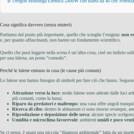
📄 Oregon Motosega Elettrica 2400W con Barra da 40 cm: Potenza 
Cosa significa davvero (senza misteri)
Partiamo dal punto più importante, quello che scioglie l’enigma:
non es
e, per quanto affascinanti, non hanno un fondamento scientifico.
Quello che puoi leggere nella scena è un’altra cosa, cioè un indizio sull
per una falena, un posto “comodo”.
Perché le falene entrano in casa (le cause più comuni)
Le falene non hanno bisogno di simboli per fare ciò che fanno. Seguono 
Attrazione verso la luce
: molte falene sono attirate dalle luci art
più costanti, come la luna).
Riparo da predatori e maltempo
: una casa offre angoli tranquil
Ricerca di cibo
: dentro le abitazioni ci sono risorse ovunque, a
Riproduzione e deposizione delle uova
: alcune specie scelgon
Umidità e microclima favorevole
: ambienti
umidi e poco venti
Se ci pensi, è quasi una piccola “diagnosi ambientale” fatta da un inset