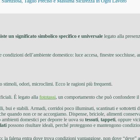
Silenziosa, Taglio Preciso e Massima Sicurezza in Ogni Lavoro
iste un significato simbolico specifico e universale
legato alla presenz
e condizioni dell’ambiente domestico: luce accesa, finestre socchiuse, an
stimoli, odori, microclimi. Ecco le ragioni più frequenti.
ificiali. È legato alla
fototassi
, un comportamento che può confondere il l
li, bui e stabili. Armadi, corridoi poco illuminati, scantinati e sottotetti
nche quando non ce ne accorgiamo. Dispense, briciole, alimenti conservat
o ambienti domestici per deporre le uova su
tessuti
,
tappeti
, oppure vic
lati
possono risultare ideali, perché proteggono e mantengono condizioni
to: la falena entra dove trova condizioni vantaggiose, non dove “deve” a