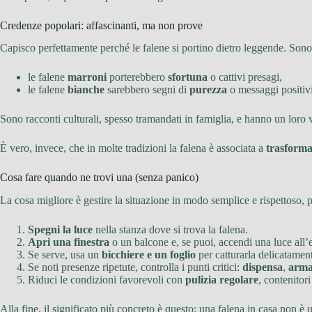
Credenze popolari: affascinanti, ma non prove
Capisco perfettamente perché le falene si portino dietro leggende. Sono
le falene
marroni
porterebbero
sfortuna
o cattivi presagi,
le falene
bianche
sarebbero segni di
purezza
o messaggi positivi
Sono racconti culturali, spesso tramandati in famiglia, e hanno un loro va
È vero, invece, che in molte tradizioni la falena è associata a
trasforma
Cosa fare quando ne trovi una (senza panico)
La cosa migliore è gestire la situazione in modo semplice e rispettoso,
Spegni la luce
nella stanza dove si trova la falena.
Apri una finestra
o un balcone e, se puoi, accendi una luce all’e
Se serve, usa un
bicchiere e un foglio
per catturarla delicatament
Se noti presenze ripetute, controlla i punti critici:
dispensa
,
arma
Riduci le condizioni favorevoli con
pulizia regolare
, contenitor
Alla fine, il significato più concreto è questo: una falena in casa non è