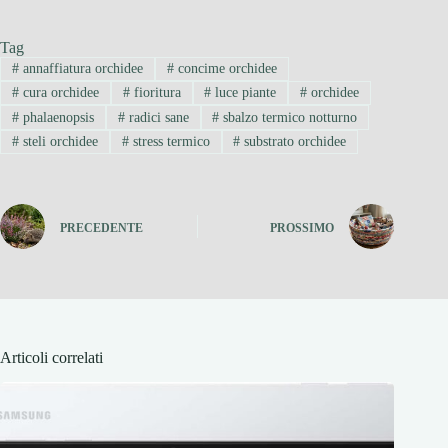
Tag
#
annaffiatura orchidee
#
concime orchidee
#
cura orchidee
#
fioritura
#
luce piante
#
orchidee
#
phalaenopsis
#
radici sane
#
sbalzo termico notturno
#
steli orchidee
#
stress termico
#
substrato orchidee
PRECEDENTE
PROSSIMO
Articoli correlati