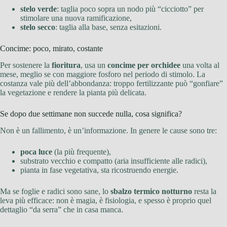
stelo verde
: taglia poco sopra un nodo più “cicciotto” per
stimolare una nuova ramificazione,
stelo secco
: taglia alla base, senza esitazioni.
Concime: poco, mirato, costante
Per sostenere la
fioritura
, usa un
concime per orchidee
una volta al
mese, meglio se con maggiore fosforo nel periodo di stimolo. La
costanza vale più dell’abbondanza: troppo fertilizzante può “gonfiare”
la vegetazione e rendere la pianta più delicata.
Se dopo due settimane non succede nulla, cosa significa?
Non è un fallimento, è un’informazione. In genere le cause sono tre:
poca luce
(la più frequente),
substrato vecchio e compatto (aria insufficiente alle radici),
pianta in fase vegetativa, sta ricostruendo energie.
Ma se foglie e radici sono sane, lo
sbalzo termico notturno
resta la
leva più efficace: non è magia, è fisiologia, e spesso è proprio quel
dettaglio “da serra” che in casa manca.