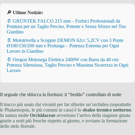
🔎 Ultime Notizie:
📄 GRÜNTEK FALCO 215 mm – Forbici Professionali da
Potatura per un Taglio Preciso, Potente e Senza Sforzo nel Tuo
Giardino
📄 Mototrivella a Scoppio DEMON 62cc 5,2CV con 3 Punte
Ø100/150/200 mm e Prolunga – Potenza Estrema per Ogni
Lavoro in Giardino
📄 Oregon Motosega Elettrica 2400W con Barra da 40 cm:
Potenza Silenziosa, Taglio Preciso e Massima Sicurezza in Ogni
Lavoro
Il segnale che sblocca la fioritura: il “freddo” controllato di notte
Il trucco più usato dai vivaisti per far rifiorire un’orchidea (soprattutto
le Phalaenopsis, le più comuni in casa) è lo
sbalzo termico notturno
.
In natura molte
Orchidaceae
avvertono l’arrivo della stagione giusta
grazie a notti più fresche rispetto al giorno, e avviano la formazione
dello stelo floreale.