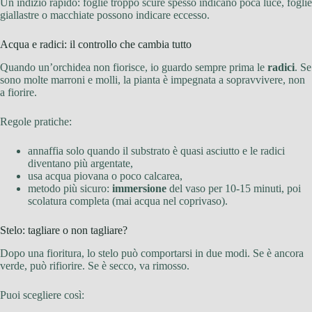
Un indizio rapido: foglie troppo scure spesso indicano poca luce, foglie
giallastre o macchiate possono indicare eccesso.
Acqua e radici: il controllo che cambia tutto
Quando un’orchidea non fiorisce, io guardo sempre prima le
radici
. Se
sono molte marroni e molli, la pianta è impegnata a sopravvivere, non
a fiorire.
Regole pratiche:
annaffia solo quando il substrato è quasi asciutto e le radici
diventano più argentate,
usa acqua piovana o poco calcarea,
metodo più sicuro:
immersione
del vaso per 10-15 minuti, poi
scolatura completa (mai acqua nel coprivaso).
Stelo: tagliare o non tagliare?
Dopo una fioritura, lo stelo può comportarsi in due modi. Se è ancora
verde, può rifiorire. Se è secco, va rimosso.
Puoi scegliere così: