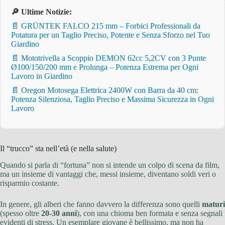
🔎 Ultime Notizie:
📄 GRÜNTEK FALCO 215 mm – Forbici Professionali da
Potatura per un Taglio Preciso, Potente e Senza Sforzo nel Tuo
Giardino
📄 Mototrivella a Scoppio DEMON 62cc 5,2CV con 3 Punte
Ø100/150/200 mm e Prolunga – Potenza Estrema per Ogni
Lavoro in Giardino
📄 Oregon Motosega Elettrica 2400W con Barra da 40 cm:
Potenza Silenziosa, Taglio Preciso e Massima Sicurezza in Ogni
Lavoro
Il “trucco” sta nell’età (e nella salute)
Quando si parla di “fortuna” non si intende un colpo di scena da film,
ma un insieme di vantaggi che, messi insieme, diventano soldi veri o
risparmio costante.
In genere, gli alberi che fanno davvero la differenza sono quelli
maturi
(spesso oltre
20-30 anni
), con una chioma ben formata e senza segnali
evidenti di stress. Un esemplare giovane è bellissimo, ma non ha