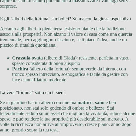
capire lo stato di salute) può aiutarti a massimizzare i vantaggi senza
sorprese.
E gli “alberi della fortuna” simbolici? Sì, ma con la giusta aspettativa
Accanto agli alberi in piena terra, esistono piante che la tradizione
associa alla prosperità. Non alzano il valore di casa come una quercia
trentennale, però aggiungono fascino e, se ti piace l’idea, anche un
pizzico di ritualità quotidiana.
Crassula ovata
(albero di Giada): resistente, perfetta in vaso,
spesso considerata di buon auspicio
Pachira
(albero della fortuna): sempreverde da interno, con
tronco spesso intrecciato, scenografica e facile da gestire con
luce e annaffiature moderate
La vera “fortuna” sotto cui ti siedi
Se in giardino hai un albero comune ma
maturo
,
sano
e ben
posizionato, non stai solo godendo di ombra e bellezza. Stai
letteralmente seduto su un asset che migliora la vivibilità, riduce alcune
spese, e può rendere la tua proprietà più desiderabile sul mercato. A
volte la ricchezza non arriva all’improvviso, cresce piano, anno dopo
anno, proprio sopra la tua testa.