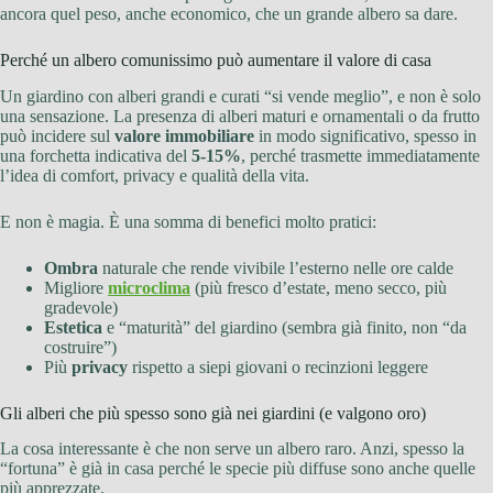
ancora quel peso, anche economico, che un grande albero sa dare.
Perché un albero comunissimo può aumentare il valore di casa
Un giardino con alberi grandi e curati “si vende meglio”, e non è solo
una sensazione. La presenza di alberi maturi e ornamentali o da frutto
può incidere sul
valore immobiliare
in modo significativo, spesso in
una forchetta indicativa del
5-15%
, perché trasmette immediatamente
l’idea di comfort, privacy e qualità della vita.
E non è magia. È una somma di benefici molto pratici:
Ombra
naturale che rende vivibile l’esterno nelle ore calde
Migliore
microclima
(più fresco d’estate, meno secco, più
gradevole)
Estetica
e “maturità” del giardino (sembra già finito, non “da
costruire”)
Più
privacy
rispetto a siepi giovani o recinzioni leggere
Gli alberi che più spesso sono già nei giardini (e valgono oro)
La cosa interessante è che non serve un albero raro. Anzi, spesso la
“fortuna” è già in casa perché le specie più diffuse sono anche quelle
più apprezzate.