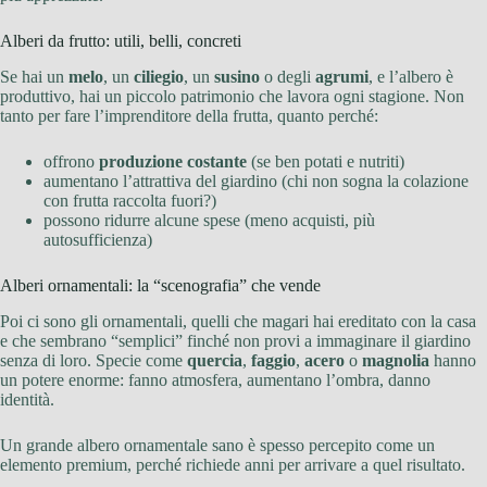
Alberi da frutto: utili, belli, concreti
Se hai un
melo
, un
ciliegio
, un
susino
o degli
agrumi
, e l’albero è
produttivo, hai un piccolo patrimonio che lavora ogni stagione. Non
tanto per fare l’imprenditore della frutta, quanto perché:
offrono
produzione costante
(se ben potati e nutriti)
aumentano l’attrattiva del giardino (chi non sogna la colazione
con frutta raccolta fuori?)
possono ridurre alcune spese (meno acquisti, più
autosufficienza)
Alberi ornamentali: la “scenografia” che vende
Poi ci sono gli ornamentali, quelli che magari hai ereditato con la casa
e che sembrano “semplici” finché non provi a immaginare il giardino
senza di loro. Specie come
quercia
,
faggio
,
acero
o
magnolia
hanno
un potere enorme: fanno atmosfera, aumentano l’ombra, danno
identità.
Un grande albero ornamentale sano è spesso percepito come un
elemento premium, perché richiede anni per arrivare a quel risultato.