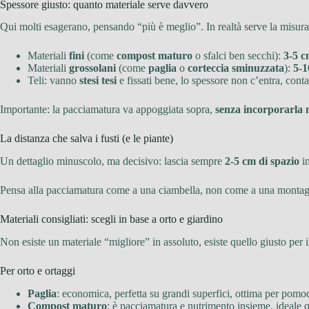
Spessore giusto: quanto materiale serve davvero
Qui molti esagerano, pensando “più è meglio”. In realtà serve la misura c
Materiali
fini
(come
compost maturo
o sfalci ben secchi):
3-5 
Materiali
grossolani
(come
paglia
o
corteccia sminuzzata
):
5-1
Teli: vanno
stesi tesi
e fissati bene, lo spessore non c’entra, conta
Importante: la pacciamatura va appoggiata sopra,
senza incorporarla n
La distanza che salva i fusti (e le piante)
Un dettaglio minuscolo, ma decisivo: lascia sempre
2-5 cm di spazio
in
Pensa alla pacciamatura come a una ciambella, non come a una montagn
Materiali consigliati: scegli in base a orto e giardino
Non esiste un materiale “migliore” in assoluto, esiste quello giusto per i
Per orto e ortaggi
Paglia
: economica, perfetta su grandi superfici, ottima per pomod
Compost maturo
: è pacciamatura e nutrimento insieme, ideale q