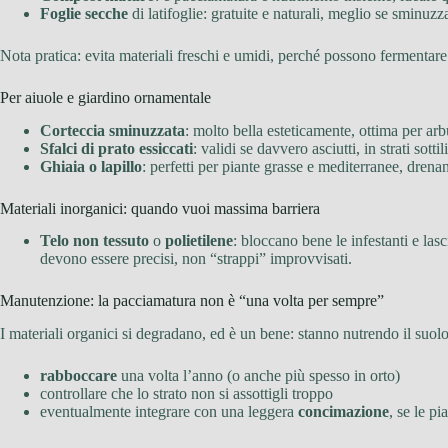
Foglie secche
di latifoglie: gratuite e naturali, meglio se sminuz
Nota pratica: evita materiali freschi e umidi, perché possono fermentare
Per aiuole e giardino ornamentale
Corteccia sminuzzata
: molto bella esteticamente, ottima per ar
Sfalci di prato essiccati
: validi se davvero asciutti, in strati sott
Ghiaia o lapillo
: perfetti per piante grasse e mediterranee, drena
Materiali inorganici: quando vuoi massima barriera
Telo non tessuto
o
polietilene
: bloccano bene le infestanti e las
devono essere precisi, non “strappi” improvvisati.
Manutenzione: la pacciamatura non è “una volta per sempre”
I materiali organici si degradano, ed è un bene: stanno nutrendo il suolo
rabboccare
una volta l’anno (o anche più spesso in orto)
controllare che lo strato non si assottigli troppo
eventualmente integrare con una leggera
concimazione
, se le pi