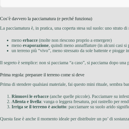
Cos’è davvero la pacciamatura (e perché funziona)
La pacciamatura è, in pratica, una coperta stesa sul suolo: uno strato di
meno
erbacce
(molte non riescono proprio a emergere)
meno
evaporazione
, quindi meno annaffiature (in alcuni casi si
un terreno più “vivo”, meno stressato da sole battente e piogge i
Il segreto è semplice: non si pacciama “a caso”, si pacciama dopo una 
Prima regola: preparare il terreno come si deve
Prima di stendere qualsiasi materiale, fai questo mini rituale, sembra b
Rimuovi le erbacce
(anche quelle piccole). Pacciamare su infest
Allenta e livella
: vanga o leggera fresatura, poi rastrello per ren
Irriga se il terreno è asciutto
: pacciamare su suolo arido signific
Questa fase è anche il momento ideale per distribuire un po’ di sostanza 