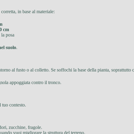
orretta, in base al materiale:
cm
0 cm
 la posa
el suolo
.
torno al fusto o al colletto. Se soffochi la base della pianta, soprattutto
ola appoggiata contro il tronco.
l tuo contesto.
ori, zucchine, fragole.
uando vuoi migliorare la struttura del terreno.