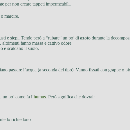
zate per non creare tappeti impermeabili.
 o marcire.
busti e siepi. Tende però a “rubare” un po’ di
azoto
durante la decomposi
ili, altrimenti fanno massa e cattivo odore.
no e scaldano il suolo.
ciano passare l’acqua (a seconda del tipo). Vanno fissati con grappe o pi
, un po’ come fa l’
humus
. Però significa che dovrai:
ante lo richiedono