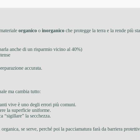
 materiale
organico
o
inorganico
che protegge la terra e la rende più stab
 parla anche di un risparmio vicino al 40%)
ntense
preparazione accurata.
anale ma cambia tutto:
anti vive è uno degli errori più comuni.
dere la superficie uniforme.
a “sigillare” la secchezza.
organica, se serve, perché poi la pacciamatura farà da barriera protettiv