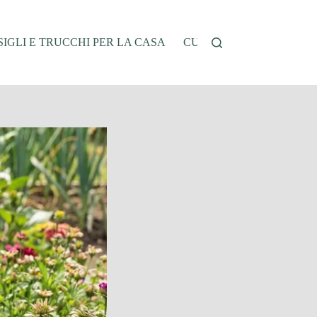
IGLI E TRUCCHI PER LA CASA
CUCINA E RICETTE
G