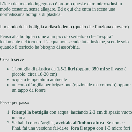
L’idea del metodo ingegnoso è proprio questa: dare
micro-dosi
in
modo costante, senza allagare. Ed è qui che entra in scena una
normalissima bottiglia di plastica.
Il metodo della bottiglia a rilascio lento (quello che funziona davvero)
Pensa alla bottiglia come a un piccolo serbatoio che “respira”
lentamente nel terreno. L’acqua non scende tutta insieme, scende solo
quando il terriccio ha bisogno di assorbirla.
Cosa ti serve
1 bottiglia di plastica da
1,5-2 litri
(oppure
350 ml
se il vaso è
piccolo, circa 18-20 cm)
acqua a temperatura ambiente
un cono d’argilla per irrigazione (opzionale ma comodo) oppure
un tappo da forare
Passo per passo
Riempi la bottiglia
con acqua, lasciando
2-3 cm
di spazio vuoto
in cima.
Se hai il cono d’argilla,
avvitalo all’imboccatura
. Se non ce
l’hai, fai una versione fai-da-te:
fora il tappo
con 1-3 micro fori