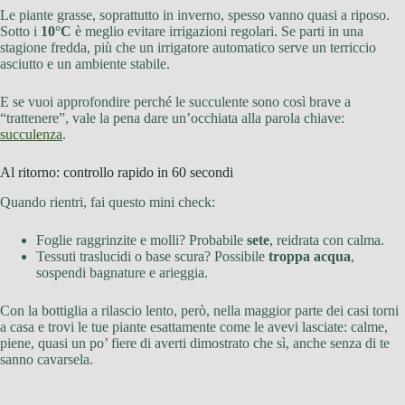
Le piante grasse, soprattutto in inverno, spesso vanno quasi a riposo.
Sotto i
10°C
è meglio evitare irrigazioni regolari. Se parti in una
stagione fredda, più che un irrigatore automatico serve un terriccio
asciutto e un ambiente stabile.
E se vuoi approfondire perché le succulente sono così brave a
“trattenere”, vale la pena dare un’occhiata alla parola chiave:
succulenza
.
Al ritorno: controllo rapido in 60 secondi
Quando rientri, fai questo mini check:
Foglie raggrinzite e molli? Probabile
sete
, reidrata con calma.
Tessuti traslucidi o base scura? Possibile
troppa acqua
,
sospendi bagnature e arieggia.
Con la bottiglia a rilascio lento, però, nella maggior parte dei casi torni
a casa e trovi le tue piante esattamente come le avevi lasciate: calme,
piene, quasi un po’ fiere di averti dimostrato che sì, anche senza di te
sanno cavarsela.