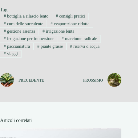
Tag
#
bottiglia a rilascio lento
#
consigli pratici
#
cura delle succulente
#
evaporazione ridotta
#
gestione assenza
#
irrigazione lenta
#
irrigazione per immersione
#
marciume radicale
#
pacciamatura
#
piante grasse
#
riserva d acqua
#
viaggi
PRECEDENTE
PROSSIMO
Articoli correlati