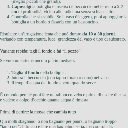
(meglio piccoli che grandi).
Capovolgi
la bottiglia e inserisci il beccuccio nel terreno a
5-7
cm
di profondità, vicino alle radici ma senza schiacciarle.
Controlla che sia stabile. Se il vaso è leggero, puoi appoggiare la
bottiglia a un bordo o fissarla con un bastoncino.
Risultato: un’irrigazione lenta che può durare
da 10 a 30 giorni
,
variando con temperatura, luce, grandezza del vaso e tipo di substrato.
Variante rapida: tagli il fondo e fai “il pozzo”
Se vuoi un sistema ancora più immediato:
Taglia il fondo
della bottiglia.
Interra il beccuccio (con tappo forato o cono) nel vaso.
Riempi d’acqua dal fondo aperto quando serve.
È comodo perché puoi fare un rabbocco veloce prima di uscire di casa,
e vedere a colpo d’occhio quanta acqua è rimasta.
Prima di partire: la mossa che cambia tutto
Qui molti sbagliano: o non bagnano per paura, o bagnano troppo
“tanto per”. Il trucco è fare una bagnatura seria, ma controllata.