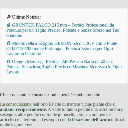
🔎 Ultime Notizie:
📄 GRÜNTEK FALCO 215 mm – Forbici Professionali da
Potatura per un Taglio Preciso, Potente e Senza Sforzo nel Tuo
Giardino
📄 Mototrivella a Scoppio DEMON 62cc 5,2CV con 3 Punte
Ø100/150/200 mm e Prolunga – Potenza Estrema per Ogni
Lavoro in Giardino
📄 Oregon Motosega Elettrica 2400W con Barra da 40 cm:
Potenza Silenziosa, Taglio Preciso e Massima Sicurezza in Ogni
Lavoro
Che cosa sono le consociazioni e perché cambiano tutto
La
consociazione
nell’orto è l’arte di mettere vicine piante che si
aiutano reciprocamente
. A volte lo fanno perché una offre ombra o
sostegno, altre perché confonde gli insetti, altre ancora perché
arricchisce il terreno, ad esempio con la
fissazione dell’azoto
tipica di
molte leguminose.