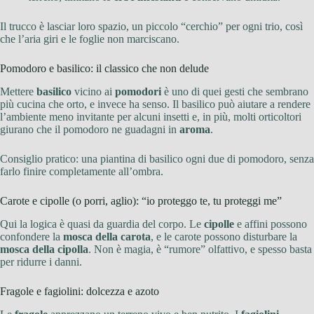
Il trucco è lasciar loro spazio, un piccolo “cerchio” per ogni trio, così
che l’aria giri e le foglie non marciscano.
Pomodoro e basilico: il classico che non delude
Mettere
basilico
vicino ai
pomodori
è uno di quei gesti che sembrano
più cucina che orto, e invece ha senso. Il basilico può aiutare a rendere
l’ambiente meno invitante per alcuni insetti e, in più, molti orticoltori
giurano che il pomodoro ne guadagni in
aroma
.
Consiglio pratico: una piantina di basilico ogni due di pomodoro, senza
farlo finire completamente all’ombra.
Carote e cipolle (o porri, aglio): “io proteggo te, tu proteggi me”
Qui la logica è quasi da guardia del corpo. Le
cipolle
e affini possono
confondere la
mosca della carota
, e le carote possono disturbare la
mosca della cipolla
. Non è magia, è “rumore” olfattivo, e spesso basta
per ridurre i danni.
Fragole e fagiolini: dolcezza e azoto