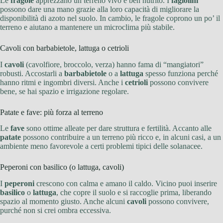
Le
fragole
apprezzano un terreno vivo e ben nutrito. I
fagiolini
possono dare una mano grazie alla loro capacità di migliorare la
disponibilità di azoto nel suolo. In cambio, le fragole coprono un po’ il
terreno e aiutano a mantenere un microclima più stabile.
Cavoli con barbabietole, lattuga o cetrioli
I
cavoli
(cavolfiore, broccolo, verza) hanno fama di “mangiatori”
robusti. Accostarli a
barbabietole
o a
lattuga
spesso funziona perché
hanno ritmi e ingombri diversi. Anche i
cetrioli
possono convivere
bene, se hai spazio e irrigazione regolare.
Patate e fave: più forza al terreno
Le
fave
sono ottime alleate per dare struttura e fertilità. Accanto alle
patate
possono contribuire a un terreno più ricco e, in alcuni casi, a un
ambiente meno favorevole a certi problemi tipici delle solanacee.
Peperoni con basilico (o lattuga, cavoli)
I
peperoni
crescono con calma e amano il caldo. Vicino puoi inserire
basilico
o
lattuga
, che copre il suolo e si raccoglie prima, liberando
spazio al momento giusto. Anche alcuni
cavoli
possono convivere,
purché non si crei ombra eccessiva.