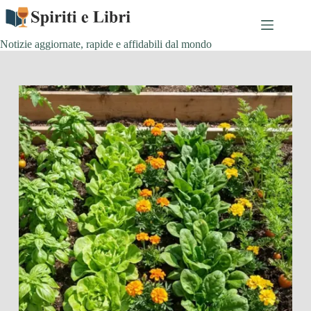
Salta
al
contenuto
Notizie aggiornate, rapide e affidabili dal mondo