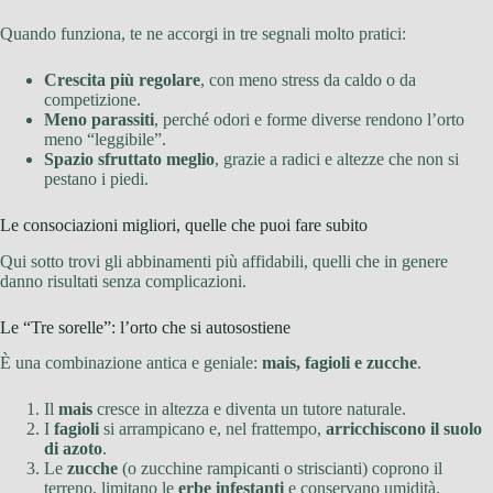
Quando funziona, te ne accorgi in tre segnali molto pratici:
Crescita più regolare
, con meno stress da caldo o da
competizione.
Meno parassiti
, perché odori e forme diverse rendono l’orto
meno “leggibile”.
Spazio sfruttato meglio
, grazie a radici e altezze che non si
pestano i piedi.
Le consociazioni migliori, quelle che puoi fare subito
Qui sotto trovi gli abbinamenti più affidabili, quelli che in genere
danno risultati senza complicazioni.
Le “Tre sorelle”: l’orto che si autosostiene
È una combinazione antica e geniale:
mais, fagioli e zucche
.
Il
mais
cresce in altezza e diventa un tutore naturale.
I
fagioli
si arrampicano e, nel frattempo,
arricchiscono il suolo
di azoto
.
Le
zucche
(o zucchine rampicanti o striscianti) coprono il
terreno, limitano le
erbe infestanti
e conservano umidità.