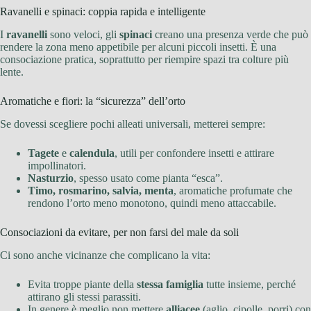
Ravanelli e spinaci: coppia rapida e intelligente
I
ravanelli
sono veloci, gli
spinaci
creano una presenza verde che può
rendere la zona meno appetibile per alcuni piccoli insetti. È una
consociazione pratica, soprattutto per riempire spazi tra colture più
lente.
Aromatiche e fiori: la “sicurezza” dell’orto
Se dovessi scegliere pochi alleati universali, metterei sempre:
Tagete
e
calendula
, utili per confondere insetti e attirare
impollinatori.
Nasturzio
, spesso usato come pianta “esca”.
Timo, rosmarino, salvia, menta
, aromatiche profumate che
rendono l’orto meno monotono, quindi meno attaccabile.
Consociazioni da evitare, per non farsi del male da soli
Ci sono anche vicinanze che complicano la vita:
Evita troppe piante della
stessa famiglia
tutte insieme, perché
attirano gli stessi parassiti.
In genere è meglio non mettere
alliacee
(aglio, cipolle, porri) con