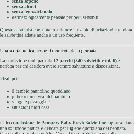
senza sapone
senza alcool
senza fenossietanolo
dermatologicamente pensate per pelli sensibili
Queste caratteristiche aiutano a ridurre il rischio di irritazioni e rendono
le salviettine adatte anche a un uso frequente.
Una scorta pratica per ogni momento della giornata
La confezione multipack da
12 pacchi (840 salviettine totali)
è
perfetta per chi desidera avere sempre salviettine a disposizione.
Ideali per:
il cambio pannolino quotidiano
pulire mani e viso del bambino
viaggi e passeggiate
situazioni fuori casa
✅
In conclusione
, le
Pampers Baby Fresh Salviettine
rappresentano
una soluzione pratica e delicata per l’igiene quotidiana del neonato.
Grazie alla formula con Aloe Vera, al tessuto Soft Clean e alla