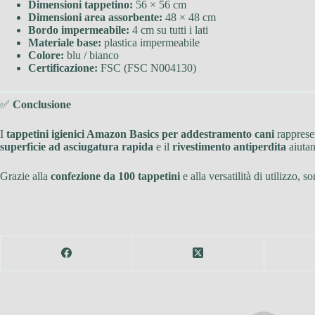
Dimensioni tappetino:
56 × 56 cm
Dimensioni area assorbente:
48 × 48 cm
Bordo impermeabile:
4 cm su tutti i lati
Materiale base:
plastica impermeabile
Colore:
blu / bianco
Certificazione:
FSC (FSC N004130)
✅
Conclusione
I
tappetini igienici Amazon Basics per addestramento cani
rappresen
superficie ad asciugatura rapida
e il
rivestimento antiperdita
aiutan
Grazie alla
confezione da 100 tappetini
e alla versatilità di utilizzo, s