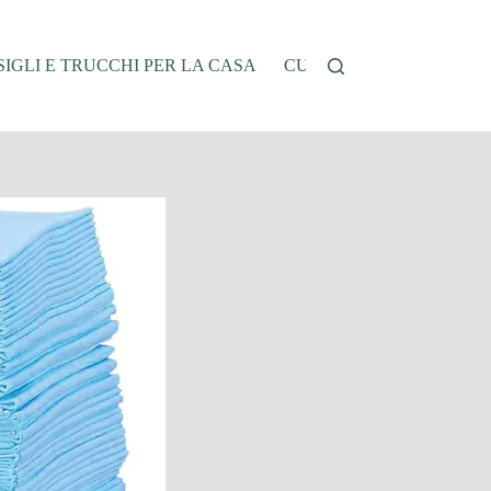
IGLI E TRUCCHI PER LA CASA
CUCINA E RICETTE
G