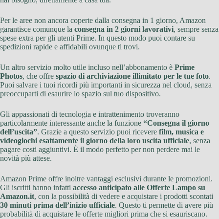
Per le aree non ancora coperte dalla consegna in 1 giorno, Amazon
garantisce comunque la
consegna in 2 giorni lavorativi
, sempre senza
spese extra per gli utenti Prime. In questo modo puoi contare su
spedizioni rapide e affidabili ovunque ti trovi.
Un altro servizio molto utile incluso nell’abbonamento è
Prime
Photos
, che offre
spazio di archiviazione illimitato per le tue foto
.
Puoi salvare i tuoi ricordi più importanti in sicurezza nel cloud, senza
preoccuparti di esaurire lo spazio sul tuo dispositivo.
Gli appassionati di tecnologia e intrattenimento troveranno
particolarmente interessante anche la funzione
“Consegna il giorno
dell’uscita”
. Grazie a questo servizio puoi ricevere
film, musica e
videogiochi esattamente il giorno della loro uscita ufficiale
, senza
pagare costi aggiuntivi. È il modo perfetto per non perdere mai le
novità più attese.
Amazon Prime offre inoltre vantaggi esclusivi durante le promozioni.
Gli iscritti hanno infatti
accesso anticipato alle Offerte Lampo su
Amazon.it
, con la possibilità di vedere e acquistare i prodotti scontati
30 minuti prima dell’inizio ufficiale
. Questo ti permette di avere più
probabilità di acquistare le offerte migliori prima che si esauriscano.