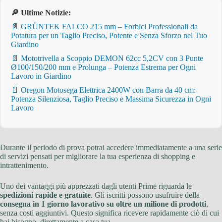
🔎 Ultime Notizie:
📄 GRÜNTEK FALCO 215 mm – Forbici Professionali da
Potatura per un Taglio Preciso, Potente e Senza Sforzo nel Tuo
Giardino
📄 Mototrivella a Scoppio DEMON 62cc 5,2CV con 3 Punte
Ø100/150/200 mm e Prolunga – Potenza Estrema per Ogni
Lavoro in Giardino
📄 Oregon Motosega Elettrica 2400W con Barra da 40 cm:
Potenza Silenziosa, Taglio Preciso e Massima Sicurezza in Ogni
Lavoro
Durante il periodo di prova potrai accedere immediatamente a una serie
di servizi pensati per migliorare la tua esperienza di shopping e
intrattenimento.
Uno dei vantaggi più apprezzati dagli utenti Prime riguarda le
spedizioni rapide e gratuite
. Gli iscritti possono usufruire della
consegna in 1 giorno lavorativo su oltre un milione di prodotti
,
senza costi aggiuntivi. Questo significa ricevere rapidamente ciò di cui
hai bisogno, direttamente a casa tua.