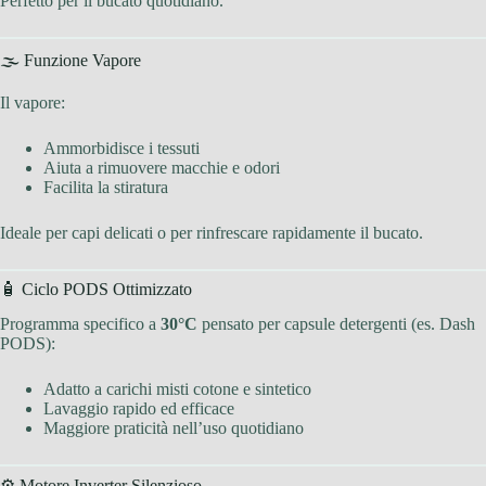
Perfetto per il bucato quotidiano.
🌫 Funzione Vapore
Il vapore:
Ammorbidisce i tessuti
Aiuta a rimuovere macchie e odori
Facilita la stiratura
Ideale per capi delicati o per rinfrescare rapidamente il bucato.
🧴 Ciclo PODS Ottimizzato
Programma specifico a
30°C
pensato per capsule detergenti (es. Dash
PODS):
Adatto a carichi misti cotone e sintetico
Lavaggio rapido ed efficace
Maggiore praticità nell’uso quotidiano
⚙️ Motore Inverter Silenzioso