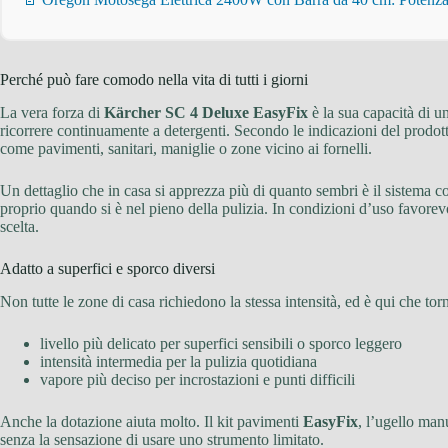
Perché può fare comodo nella vita di tutti i giorni
La vera forza di
Kärcher SC 4 Deluxe EasyFix
è la sua capacità di u
ricorrere continuamente a detergenti. Secondo le indicazioni del prodot
come pavimenti, sanitari, maniglie o zone vicino ai fornelli.
Un dettaglio che in casa si apprezza più di quanto sembri è il sistema 
proprio quando si è nel pieno della pulizia. In condizioni d’uso favorevol
scelta.
Adatto a superfici e sporco diversi
Non tutte le zone di casa richiedono la stessa intensità, ed è qui che torn
livello più delicato per superfici sensibili o sporco leggero
intensità intermedia per la pulizia quotidiana
vapore più deciso per incrostazioni e punti difficili
Anche la dotazione aiuta molto. Il kit pavimenti
EasyFix
, l’ugello man
senza la sensazione di usare uno strumento limitato.