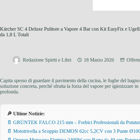
Kärcher SC 4 Deluxe Pulitore a Vapore 4 Bar con Kit EasyFix e Ugelli
da 1,8 L Totali
Redazione Spiriti e Libri
18 Marzo 2026
Offert
Capita spesso di guardare il pavimento della cucina, le fughe del bagno 
soluzione concreta, perché sfrutta la forza del vapore per igienizzare in
profonda.
🔎 Ultime Notizie:
📄 GRÜNTEK FALCO 215 mm – Forbici Professionali da Potatura pe
📄 Mototrivella a Scoppio DEMON 62cc 5,2CV con 3 Punte Ø100/
📄 Oregon Motosega Elettrica 2400W con Barra da 40 cm: Potenza 