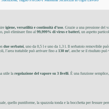
nire
igiene, versatilità e continuità d’uso
. Grazie a una pressione del v
to, può eliminare fino al
99,999% di virus e batteri
, un aspetto partico
con
due serbatoi
, uno da 0,5 l e uno da 1,3 l. Il serbatoio removibile può
i, l’area trattabile può arrivare fino a
130 m²
, anche se il risultato può 
a utile la
regolazione del vapore su 3 livelli
. È una funzione semplice,
uale, quello puntiforme, la spazzola tonda e la bocchetta per fessure per