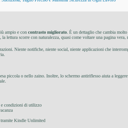
 più ampio e con
contrasto migliorato
. È un dettaglio che cambia molto 
 la lettura scorre con naturalezza, quasi come voltare una pagina vera, ma
trazioni. Niente notifiche, niente social, niente applicazioni che interro
ia.
sa piccola o nello zaino. Inoltre, lo schermo antiriflesso aiuta a leggere 
ale.
 e condizioni di utilizzo
 vacanza
a tramite Kindle Unlimited