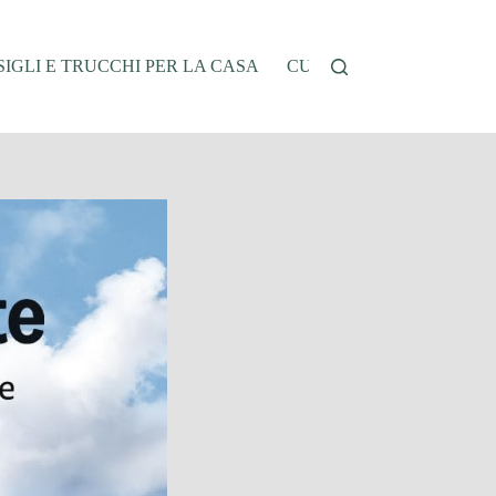
IGLI E TRUCCHI PER LA CASA
CUCINA E RICETTE
G