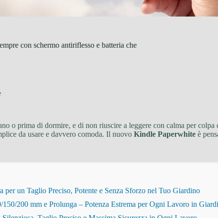
mpre con schermo antiriflesso e batteria che
e
no o prima di dormire, e di non riuscire a leggere con calma per colpa d
mplice da usare e davvero comoda. Il nuovo
Kindle Paperwhite
è pensa
r un Taglio Preciso, Potente e Senza Sforzo nel Tuo Giardino
150/200 mm e Prolunga – Potenza Estrema per Ogni Lavoro in Giard
Silenziosa, Taglio Preciso e Massima Sicurezza in Ogni Lavoro