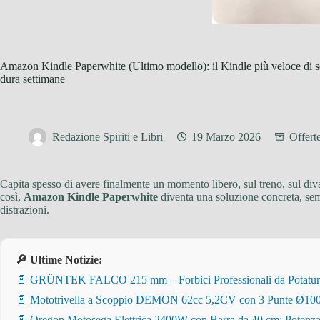
Amazon Kindle Paperwhite (Ultimo modello): il Kindle più veloce di se
dura settimane
Redazione Spiriti e Libri
19 Marzo 2026
Offert
Capita spesso di avere finalmente un momento libero, sul treno, sul diva
così,
Amazon Kindle Paperwhite
diventa una soluzione concreta, se
distrazioni.
🔎 Ultime Notizie:
📄 GRÜNTEK FALCO 215 mm – Forbici Professionali da Potatura pe
📄 Mototrivella a Scoppio DEMON 62cc 5,2CV con 3 Punte Ø100/
📄 Oregon Motosega Elettrica 2400W con Barra da 40 cm: Potenza 