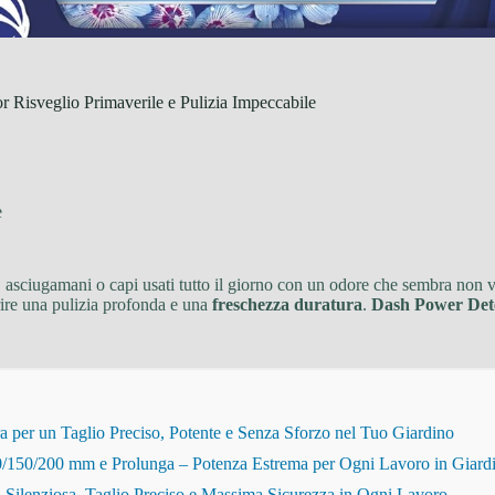
 Risveglio Primaverile e Pulizia Impeccabile
e
a, asciugamani o capi usati tutto il giorno con un odore che sembra non v
rire una pulizia profonda e una
freschezza duratura
.
Dash Power Dete
r un Taglio Preciso, Potente e Senza Sforzo nel Tuo Giardino
150/200 mm e Prolunga – Potenza Estrema per Ogni Lavoro in Giard
Silenziosa, Taglio Preciso e Massima Sicurezza in Ogni Lavoro