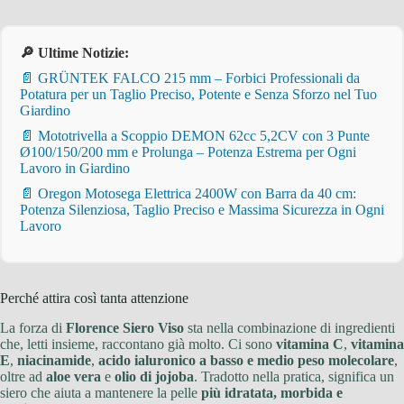
🔎 Ultime Notizie:
📄 GRÜNTEK FALCO 215 mm – Forbici Professionali da
Potatura per un Taglio Preciso, Potente e Senza Sforzo nel Tuo
Giardino
📄 Mototrivella a Scoppio DEMON 62cc 5,2CV con 3 Punte
Ø100/150/200 mm e Prolunga – Potenza Estrema per Ogni
Lavoro in Giardino
📄 Oregon Motosega Elettrica 2400W con Barra da 40 cm:
Potenza Silenziosa, Taglio Preciso e Massima Sicurezza in Ogni
Lavoro
Perché attira così tanta attenzione
La forza di
Florence Siero Viso
sta nella combinazione di ingredienti
che, letti insieme, raccontano già molto. Ci sono
vitamina C
,
vitamina
E
,
niacinamide
,
acido ialuronico a basso e medio peso molecolare
,
oltre ad
aloe vera
e
olio di jojoba
. Tradotto nella pratica, significa un
siero che aiuta a mantenere la pelle
più idratata, morbida e