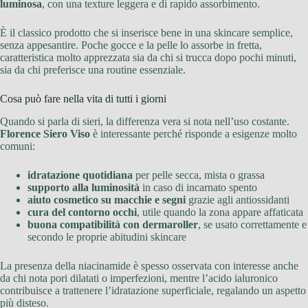
luminosa
, con una texture leggera e di rapido assorbimento.
È il classico prodotto che si inserisce bene in una skincare semplice,
senza appesantire. Poche gocce e la pelle lo assorbe in fretta,
caratteristica molto apprezzata sia da chi si trucca dopo pochi minuti,
sia da chi preferisce una routine essenziale.
Cosa può fare nella vita di tutti i giorni
Quando si parla di sieri, la differenza vera si nota nell’uso costante.
Florence Siero Viso
è interessante perché risponde a esigenze molto
comuni:
idratazione quotidiana
per pelle secca, mista o grassa
supporto alla luminosità
in caso di incarnato spento
aiuto cosmetico su macchie e segni
grazie agli antiossidanti
cura del contorno occhi
, utile quando la zona appare affaticata
buona compatibilità con dermaroller
, se usato correttamente e
secondo le proprie abitudini skincare
La presenza della niacinamide è spesso osservata con interesse anche
da chi nota pori dilatati o imperfezioni, mentre l’acido ialuronico
contribuisce a trattenere l’idratazione superficiale, regalando un aspetto
più disteso.