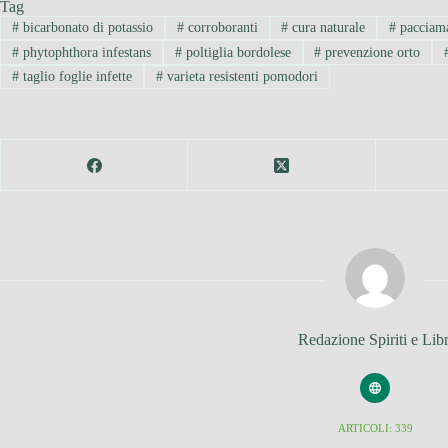
Tag
#
bicarbonato di potassio
#
corroboranti
#
cura naturale
#
pacciam
#
phytophthora infestans
#
poltiglia bordolese
#
prevenzione orto
#
taglio foglie infette
#
varieta resistenti pomodori
Redazione Spiriti e Libr
ARTICOLI: 339