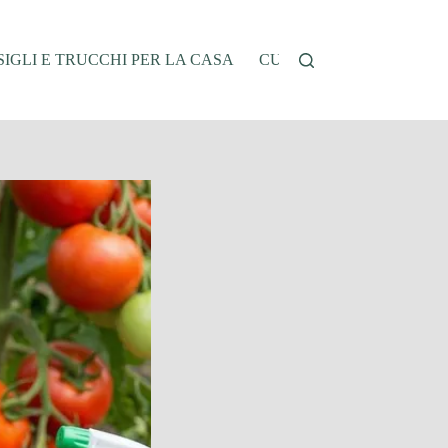
IGLI E TRUCCHI PER LA CASA
CUCINA E RICETTE
G