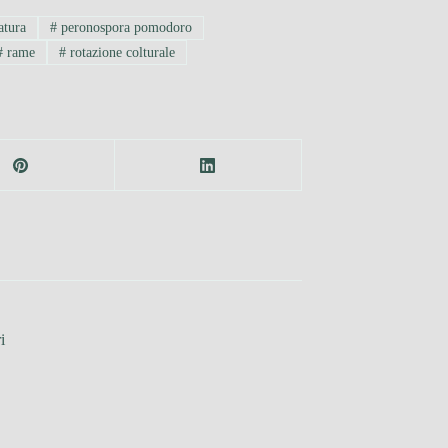
atura
#
peronospora pomodoro
#
rame
#
rotazione colturale
i