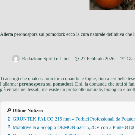
Allerta peronospora sui pomodori: ecco la cura naturale definitiva che l
Redazione Spiriti e Libri
27 Febbraio 2026
Giar
Ti accorgi che qualcosa non torna quando le foglie, fino a ieri belle tes
l’allarme:
peronospora
sui
pomodori
. E sì, la domanda che tutti si fa
già entrata nei tessuti, ma esiste un protocollo naturale, biologico e mol
🔎 Ultime Notizie:
📄 GRÜNTEK FALCO 215 mm – Forbici Professionali da Potatura pe
📄 Mototrivella a Scoppio DEMON 62cc 5,2CV con 3 Punte Ø100/