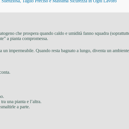
Silenziosa, Taglio Preciso e Massima Sicurezza in Ogni Lavoro
patogeno che prospera quando caldo e umidità fanno squadra (soprattutto 
nate” a pianta compromessa.
un impermeabile. Quando resta bagnato a lungo, diventa un ambiente p
 conta.
no.
tra una pianta e l’altra.
smaltirle a parte.