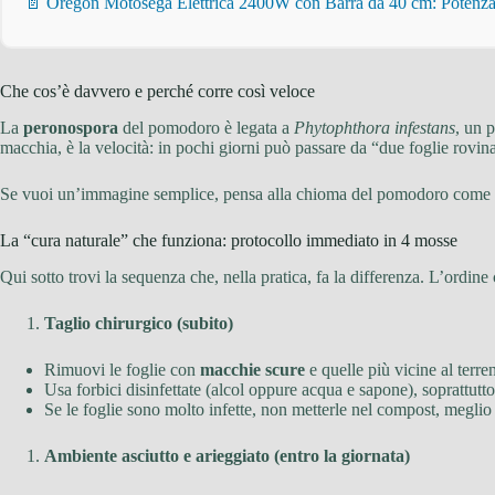
📄 Oregon Motosega Elettrica 2400W con Barra da 40 cm: Potenza 
Che cos’è davvero e perché corre così veloce
La
peronospora
del pomodoro è legata a
Phytophthora infestans
, un 
macchia, è la velocità: in pochi giorni può passare da “due foglie rovi
Se vuoi un’immagine semplice, pensa alla chioma del pomodoro come a 
La “cura naturale” che funziona: protocollo immediato in 4 mosse
Qui sotto trovi la sequenza che, nella pratica, fa la differenza. L’ordine
Taglio chirurgico (subito)
Rimuovi le foglie con
macchie scure
e quelle più vicine al terre
Usa forbici disinfettate (alcol oppure acqua e sapone), soprattutto 
Se le foglie sono molto infette, non metterle nel compost, meglio 
Ambiente asciutto e arieggiato (entro la giornata)