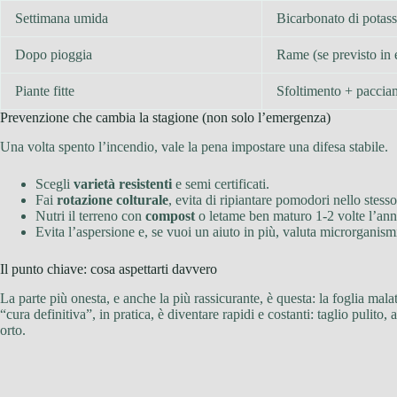
Settimana umida
Bicarbonato di potass
Dopo pioggia
Rame (se previsto in e
Piante fitte
Sfoltimento + paccia
Prevenzione che cambia la stagione (non solo l’emergenza)
Una volta spento l’incendio, vale la pena impostare una difesa stabile.
Scegli
varietà resistenti
e semi certificati.
Fai
rotazione colturale
, evita di ripiantare pomodori nello stes
Nutri il terreno con
compost
o letame ben maturo 1-2 volte l’ann
Evita l’aspersione e, se vuoi un aiuto in più, valuta microrganism
Il punto chiave: cosa aspettarti davvero
La parte più onesta, e anche la più rassicurante, è questa: la foglia mal
“cura definitiva”, in pratica, è diventare rapidi e costanti: taglio pulito,
orto.