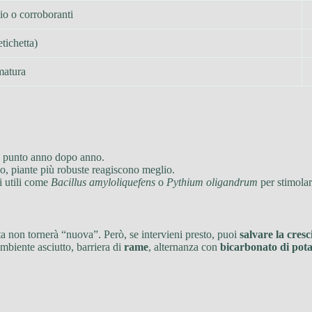
io o corroboranti
tichetta)
matura
so punto anno dopo anno.
o, piante più robuste reagiscono meglio.
i utili come
Bacillus amyloliquefens
o
Pythium oligandrum
per stimolar
ata non tornerà “nuova”. Però, se intervieni presto, puoi
salvare la cresc
 ambiente asciutto, barriera di
rame
, alternanza con
bicarbonato di pota