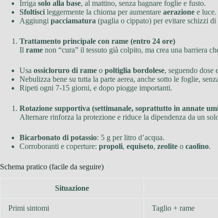
Irriga
solo alla base
, al mattino, senza bagnare foglie e fusto.
Sfoltisci
leggermente la chioma per aumentare
aerazione
e luce.
Aggiungi
pacciamatura
(paglia o cippato) per evitare schizzi di 
Trattamento principale con rame (entro 24 ore)
Il
rame
non “cura” il tessuto già colpito, ma crea una barriera ch
Usa
ossicloruro di rame
o
poltiglia bordolese
, seguendo dose e 
Nebulizza bene su tutta la parte aerea, anche sotto le foglie, sen
Ripeti ogni 7-15 giorni, e dopo piogge importanti.
Rotazione supportiva (settimanale, soprattutto in annate um
Alternare rinforza la protezione e riduce la dipendenza da un sol
Bicarbonato di potassio
: 5 g per litro d’acqua.
Corroboranti e coperture:
propoli
,
equiseto
,
zeolite
o
caolino
.
Schema pratico (facile da seguire)
Situazione
Primi sintomi
Taglio + rame