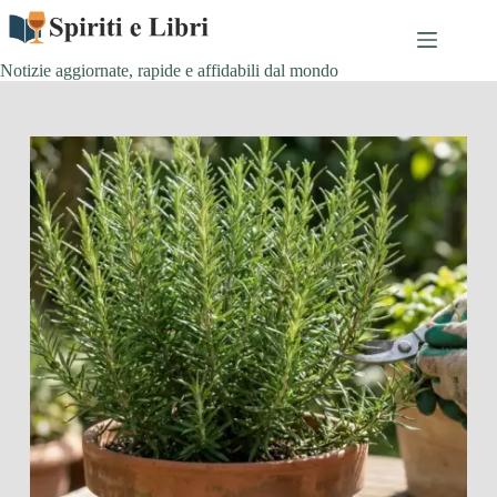
Salta
al
contenuto
Notizie aggiornate, rapide e affidabili dal mondo