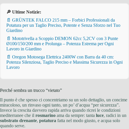
🔎 Ultime Notizie:
📄 GRÜNTEK FALCO 215 mm – Forbici Professionali da
Potatura per un Taglio Preciso, Potente e Senza Sforzo nel Tuo
Giardino
📄 Mototrivella a Scoppio DEMON 62cc 5,2CV con 3 Punte
Ø100/150/200 mm e Prolunga – Potenza Estrema per Ogni
Lavoro in Giardino
📄 Oregon Motosega Elettrica 2400W con Barra da 40 cm:
Potenza Silenziosa, Taglio Preciso e Massima Sicurezza in Ogni
Lavoro
Perché sembra un trucco “vietato”
Il punto è che spesso ci concentriamo su un solo dettaglio, un concime
miracoloso, un rinvaso ogni tanto, un po’ d’acqua “per sicurezza”.
Invece la crescita davvero rapida arriva quando ricrei le condizioni
mediterranee che il
rosmarino
ama da sempre: tanta
luce
, radici in un
substrato drenante
,
potatura
fatta nel modo giusto, e acqua solo
quando serve.