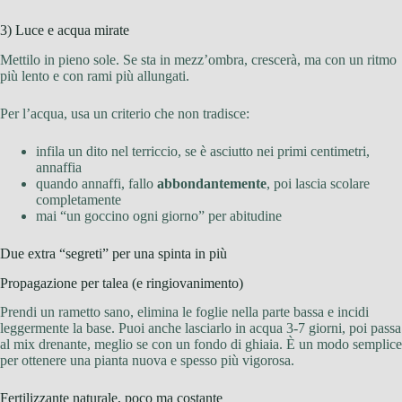
3) Luce e acqua mirate
Mettilo in pieno sole. Se sta in mezz’ombra, crescerà, ma con un ritmo
più lento e con rami più allungati.
Per l’acqua, usa un criterio che non tradisce:
infila un dito nel terriccio, se è asciutto nei primi centimetri,
annaffia
quando annaffi, fallo
abbondantemente
, poi lascia scolare
completamente
mai “un goccino ogni giorno” per abitudine
Due extra “segreti” per una spinta in più
Propagazione per talea (e ringiovanimento)
Prendi un rametto sano, elimina le foglie nella parte bassa e incidi
leggermente la base. Puoi anche lasciarlo in acqua 3-7 giorni, poi passa
al mix drenante, meglio se con un fondo di ghiaia. È un modo semplice
per ottenere una pianta nuova e spesso più vigorosa.
Fertilizzante naturale, poco ma costante