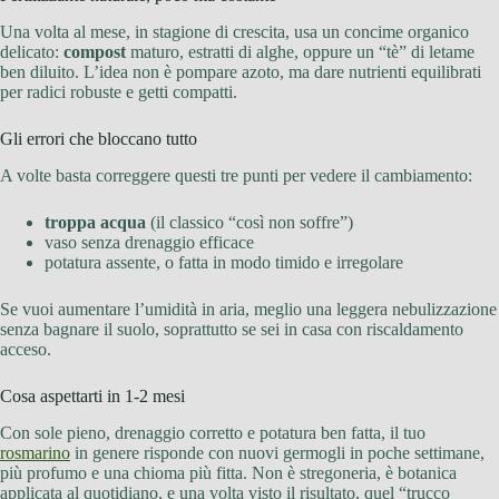
Una volta al mese, in stagione di crescita, usa un concime organico
delicato:
compost
maturo, estratti di alghe, oppure un “tè” di letame
ben diluito. L’idea non è pompare azoto, ma dare nutrienti equilibrati
per radici robuste e getti compatti.
Gli errori che bloccano tutto
A volte basta correggere questi tre punti per vedere il cambiamento:
troppa acqua
(il classico “così non soffre”)
vaso senza drenaggio efficace
potatura assente, o fatta in modo timido e irregolare
Se vuoi aumentare l’umidità in aria, meglio una leggera nebulizzazione
senza bagnare il suolo, soprattutto se sei in casa con riscaldamento
acceso.
Cosa aspettarti in 1-2 mesi
Con sole pieno, drenaggio corretto e potatura ben fatta, il tuo
rosmarino
in genere risponde con nuovi germogli in poche settimane,
più profumo e una chioma più fitta. Non è stregoneria, è botanica
applicata al quotidiano, e una volta visto il risultato, quel “trucco