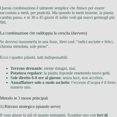
Questa combinazione è talmente semplice che finisce per essere
raccontata a metà, per praticità. Ma quando la metti insieme, la pianta
cambia passo, e in 30 a 45 giorni di solito vedi già nuovi germogli più
fitti.
La combinazione che raddoppia la crescita (davvero)
Se dovessi riassumerla in una frase, direi così: “radici asciutte e felici,
chioma stimolata, sole pieno”.
Ecco i quattro pilastri, tutti indispensabili:
Terreno drenante
: niente ristagni, mai.
Potatura regolare
: la pianta risponde emettendo nuovi getti.
Sole diretto 6-8 ore al giorno
: senza luce, non accelera.
Annaffiature solo a suolo asciutto
: l’eccesso d’acqua è il freno
numero uno.
Metodo in 3 mosse principali
1) Rinvaso strategico (quando serve)
Il vaso giusto fa più di quanto immagini. Scegline uno con
fori di