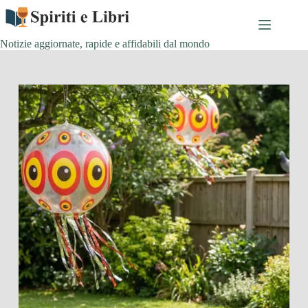
Salta
al
contenuto
Notizie aggiornate, rapide e affidabili dal mondo