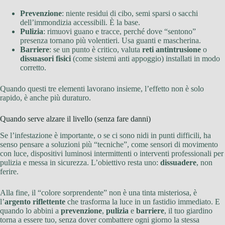
Prevenzione
: niente residui di cibo, semi sparsi o sacchi
dell’immondizia accessibili. È la base.
Pulizia
: rimuovi guano e tracce, perché dove “sentono”
presenza tornano più volentieri. Usa guanti e mascherina.
Barriere
: se un punto è critico, valuta
reti antintrusione
o
dissuasori fisici
(come sistemi anti appoggio) installati in modo
corretto.
Quando questi tre elementi lavorano insieme, l’effetto non è solo
rapido, è anche più duraturo.
Quando serve alzare il livello (senza fare danni)
Se l’infestazione è importante, o se ci sono nidi in punti difficili, ha
senso pensare a soluzioni più “tecniche”, come sensori di movimento
con luce, dispositivi luminosi intermittenti o interventi professionali per
pulizia e messa in sicurezza. L’obiettivo resta uno:
dissuadere
, non
ferire.
Alla fine, il “colore sorprendente” non è una tinta misteriosa, è
l’
argento riflettente
che trasforma la luce in un fastidio immediato. E
quando lo abbini a
prevenzione
,
pulizia
e
barriere
, il tuo giardino
torna a essere tuo, senza dover combattere ogni giorno la stessa