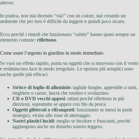
altrove.
In pratica, non stai dicendo “via!” con un colore, stai creando un
ambiente che per loro è difficile da leggere e quindi poco sicuro.
Ecco perché i rimedi che funzionano “subito” hanno quasi sempre un
elemento comune:
riflettono
.
Come usare l’argento in giardino in modo immediato
Se vuoi un effetto rapido, punta su oggetti che si muovono con il vento
e restituiscono luce in modo irregolare. Le opzioni più semplici sono
anche quelle più efficaci.
Strisce di foglio di alluminio
: tagliale lunghe, appendile a rami,
ringhiere o canne, lascia che ruotino e svolazzino.
CD o DVD vecchi appesi
: ottimi perché riflettono in più
direzioni, soprattutto se appesi con filo da pesca.
Oggetti glitterati o rifrangenti
: funzionano se messi in punti
strategici, vicino alle zone di atterraggio.
Nastri plastici lucidi
: meglio se bicolore e fruscianti, perché
aggiungono anche un disturbo sonoro leggero.