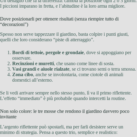
Un dettaglio che fa la differenza: cambia la posizione ogni 2 o 3 giorni.
I piccioni imparano in fretta, e l’abitudine è la loro arma migliore.
Dove posizionarli per ottenere risultati (senza riempire tutto di
“decorazioni”)
Spesso non serve tappezzare il giardino, basta colpire i punti giusti,
quelli che loro considerano “piste di atterraggio”.
Bordi di tettoie, pergole e grondaie
, dove si appoggiano per
osservare.
Recinzioni e muretti
, che usano come linee di sosta.
Vasi grandi e aiuole rialzate
, se ci trovano semi o terra smossa.
Zona cibo
, anche se involontaria, come ciotole di animali
domestici all’esterno.
Se li vedi arrivare sempre nello stesso punto, lì va il primo riflettente.
L’effetto “immediato” è più probabile quando intercetti la routine.
Non solo colore: le tre mosse che rendono il giardino davvero poco
invitante
L’argento riflettente può spostarli, ma per farli desistere serve un
minimo di strategia. Pensa a questo trio, semplice e realistico: