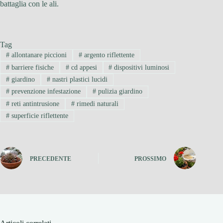
battaglia con le ali.
Tag
#
allontanare piccioni
#
argento riflettente
#
barriere fisiche
#
cd appesi
#
dispositivi luminosi
#
giardino
#
nastri plastici lucidi
#
prevenzione infestazione
#
pulizia giardino
#
reti antintrusione
#
rimedi naturali
#
superficie riflettente
PRECEDENTE
PROSSIMO