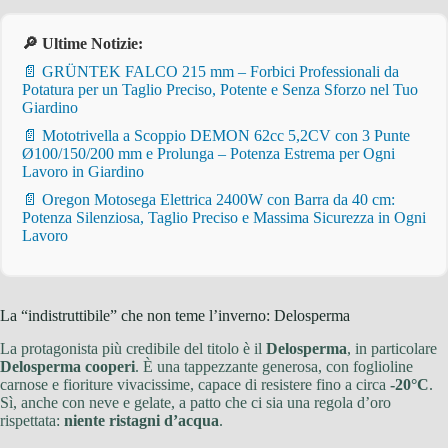
🔎 Ultime Notizie:
📄 GRÜNTEK FALCO 215 mm – Forbici Professionali da
Potatura per un Taglio Preciso, Potente e Senza Sforzo nel Tuo
Giardino
📄 Mototrivella a Scoppio DEMON 62cc 5,2CV con 3 Punte
Ø100/150/200 mm e Prolunga – Potenza Estrema per Ogni
Lavoro in Giardino
📄 Oregon Motosega Elettrica 2400W con Barra da 40 cm:
Potenza Silenziosa, Taglio Preciso e Massima Sicurezza in Ogni
Lavoro
La “indistruttibile” che non teme l’inverno: Delosperma
La protagonista più credibile del titolo è il
Delosperma
, in particolare
Delosperma cooperi
. È una tappezzante generosa, con foglioline
carnose e fioriture vivacissime, capace di resistere fino a circa
-20°C
.
Sì, anche con neve e gelate, a patto che ci sia una regola d’oro
rispettata:
niente ristagni d’acqua
.