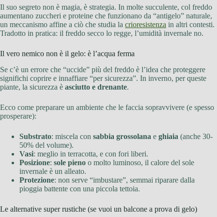
Il suo segreto non è magia, è strategia. In molte succulente, col freddo
aumentano zuccheri e proteine che funzionano da “antigelo” naturale,
un meccanismo affine a ciò che studia la
crioresistenza
in altri contesti.
Tradotto in pratica: il freddo secco lo regge, l’umidità invernale no.
Il vero nemico non è il gelo: è l’acqua ferma
Se c’è un errore che “uccide” più del freddo è l’idea che proteggere
significhi coprire e innaffiare “per sicurezza”. In inverno, per queste
piante, la sicurezza è
asciutto e drenante
.
Ecco come preparare un ambiente che le faccia sopravvivere (e spesso
prosperare):
Substrato
: miscela con
sabbia grossolana
e
ghiaia
(anche 30-
50% del volume).
Vasi
: meglio in terracotta, e con fori liberi.
Posizione
:
sole pieno
o molto luminoso, il calore del sole
invernale è un alleato.
Protezione
: non serve “imbustare”, semmai riparare dalla
pioggia battente con una piccola tettoia.
Le alternative super rustiche (se vuoi un balcone a prova di gelo)