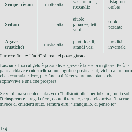
vasi, muretti,
ristagno e
Sempervivum
molto alta
roccaglie
ombra
aiuole
suolo
Sedum
alta
ghiaiose, tetti
pesante
verdi
Agave
punti focali,
umidità
media-alta
(rustiche)
grandi vasi
invernale
Il trucco finale: “fuori” sì, ma nel posto giusto
Lasciarla fuori al gelo è possibile, e spesso è la scelta migliore. Però la
parola chiave è
microclima
: un angolo esposto a sud, vicino a un muro
che accumula calore, può fare la differenza tra una pianta che
sopravvive e una che prospera.
Se vuoi una succulenta davvero “indistruttibile” per iniziare, punta sul
Delosperma
: ti regala fiori, copre il terreno, e quando arriva l’inverno,
invece di chiederti aiuto, sembra dirti: “Tranquillo, ci penso io”.
Tag