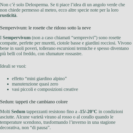
Non c’è solo Delosperma. Se ti piace l’idea di un angolo verde che
non chiede permesso al meteo, ecco altre specie note per la loro
rusticità
.
Sempervivum: le rosette che ridono sotto la neve
I
Sempervivum
(non a caso chiamati “semprevivi”) sono rosette
compatte, perfette per muretti, ciotole basse e giardini rocciosi. Vivono
bene in suoli poveri, tollerano escursioni termiche e spesso diventano
più belli col freddo, con sfumature rossastre.
Ideali se vuoi:
effetto “mini giardino alpino”
manutenzione quasi zero
vasi piccoli e composizioni creative
Sedum: tappeti che cambiano colore
Molti
Sedum
tappezzanti resistono fino a
-15/-20°C
in condizioni
asciutte. Alcune varietà virano al rosso o al corallo quando le
temperature scendono, trasformando l’inverno in una stagione
decorativa, non “di pausa”.