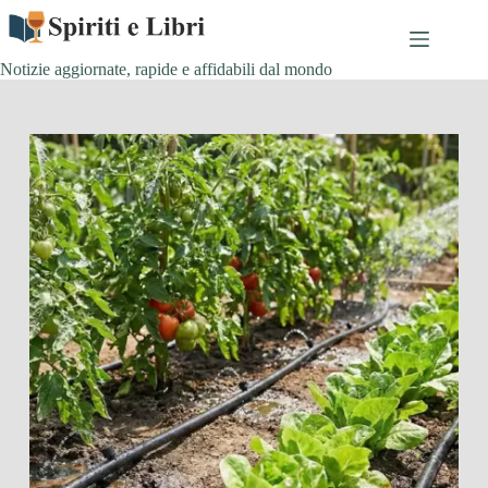
Salta
al
contenuto
Notizie aggiornate, rapide e affidabili dal mondo