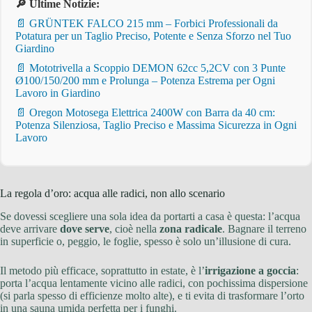
🔎 Ultime Notizie:
📄 GRÜNTEK FALCO 215 mm – Forbici Professionali da
Potatura per un Taglio Preciso, Potente e Senza Sforzo nel Tuo
Giardino
📄 Mototrivella a Scoppio DEMON 62cc 5,2CV con 3 Punte
Ø100/150/200 mm e Prolunga – Potenza Estrema per Ogni
Lavoro in Giardino
📄 Oregon Motosega Elettrica 2400W con Barra da 40 cm:
Potenza Silenziosa, Taglio Preciso e Massima Sicurezza in Ogni
Lavoro
La regola d’oro: acqua alle radici, non allo scenario
Se dovessi scegliere una sola idea da portarti a casa è questa: l’acqua
deve arrivare
dove serve
, cioè nella
zona radicale
. Bagnare il terreno
in superficie o, peggio, le foglie, spesso è solo un’illusione di cura.
Il metodo più efficace, soprattutto in estate, è l’
irrigazione a goccia
:
porta l’acqua lentamente vicino alle radici, con pochissima dispersione
(si parla spesso di efficienze molto alte), e ti evita di trasformare l’orto
in una sauna umida perfetta per i funghi.