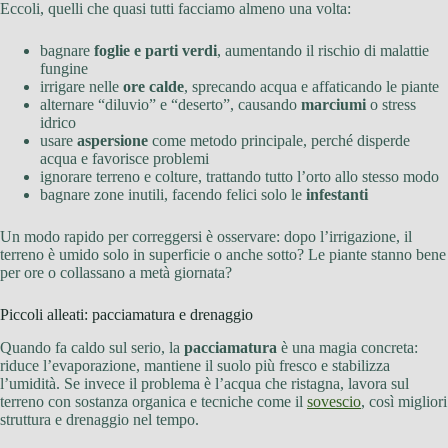
Eccoli, quelli che quasi tutti facciamo almeno una volta:
bagnare
foglie e parti verdi
, aumentando il rischio di malattie
fungine
irrigare nelle
ore calde
, sprecando acqua e affaticando le piante
alternare “diluvio” e “deserto”, causando
marciumi
o stress
idrico
usare
aspersione
come metodo principale, perché disperde
acqua e favorisce problemi
ignorare terreno e colture, trattando tutto l’orto allo stesso modo
bagnare zone inutili, facendo felici solo le
infestanti
Un modo rapido per correggersi è osservare: dopo l’irrigazione, il
terreno è umido solo in superficie o anche sotto? Le piante stanno bene
per ore o collassano a metà giornata?
Piccoli alleati: pacciamatura e drenaggio
Quando fa caldo sul serio, la
pacciamatura
è una magia concreta:
riduce l’evaporazione, mantiene il suolo più fresco e stabilizza
l’umidità. Se invece il problema è l’acqua che ristagna, lavora sul
terreno con sostanza organica e tecniche come il
sovescio
, così migliori
struttura e drenaggio nel tempo.