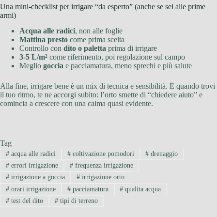
Una mini-checklist per irrigare “da esperto” (anche se sei alle prime
armi)
Acqua alle radici
, non alle foglie
Mattina presto
come prima scelta
Controllo con
dito o paletta
prima di irrigare
3-5 L/m²
come riferimento, poi regolazione sul campo
Meglio
goccia
e pacciamatura, meno sprechi e più salute
Alla fine, irrigare bene è un mix di tecnica e sensibilità. E quando trovi
il tuo ritmo, te ne accorgi subito: l’orto smette di “chiedere aiuto” e
comincia a crescere con una calma quasi evidente.
Tag
#
acqua alle radici
#
coltivazione pomodori
#
drenaggio
#
errori irrigazione
#
frequenza irrigazione
#
irrigazione a goccia
#
irrigazione orto
#
orari irrigazione
#
pacciamatura
#
qualita acqua
#
test del dito
#
tipi di terreno