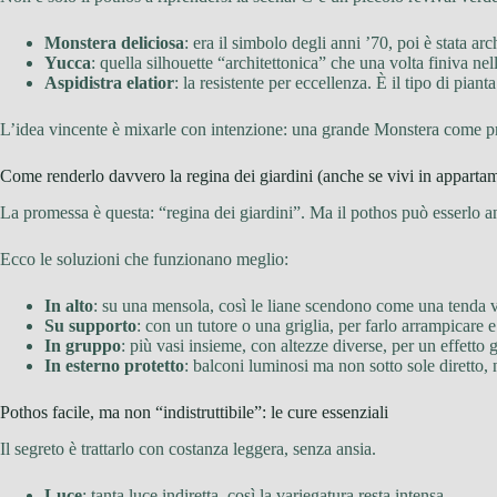
Monstera deliciosa
: era il simbolo degli anni ’70, poi è stata a
Yucca
: quella silhouette “architettonica” che una volta finiva n
Aspidistra elatior
: la resistente per eccellenza. È il tipo di pia
L’idea vincente è mixarle con intenzione: una grande Monstera come prot
Come renderlo davvero la regina dei giardini (anche se vivi in apparta
La promessa è questa: “regina dei giardini”. Ma il pothos può esserlo a
Ecco le soluzioni che funzionano meglio:
In alto
: su una mensola, così le liane scendono come una tenda 
Su supporto
: con un tutore o una griglia, per farlo arrampicare 
In gruppo
: più vasi insieme, con altezze diverse, per un effetto 
In esterno protetto
: balconi luminosi ma non sotto sole diretto, 
Pothos facile, ma non “indistruttibile”: le cure essenziali
Il segreto è trattarlo con costanza leggera, senza ansia.
Luce
: tanta luce indiretta, così la variegatura resta intensa.