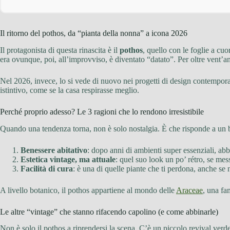
Il ritorno del pothos, da “pianta della nonna” a icona 2026
Il protagonista di questa rinascita è il
pothos
, quello con le foglie a cuo
era ovunque, poi, all’improvviso, è diventato “datato”. Per oltre vent’anni
Nel 2026, invece, lo si vede di nuovo nei progetti di design contempora
istintivo, come se la casa respirasse meglio.
Perché proprio adesso? Le 3 ragioni che lo rendono irresistibile
Quando una tendenza torna, non è solo nostalgia. È che risponde a un b
Benessere abitativo
: dopo anni di ambienti super essenziali, ab
Estetica vintage, ma attuale
: quel suo look un po’ rétro, se m
Facilità di cura
: è una di quelle piante che ti perdona, anche se 
A livello botanico, il pothos appartiene al mondo delle
Araceae
, una fa
Le altre “vintage” che stanno rifacendo capolino (e come abbinarle)
Non è solo il pothos a riprendersi la scena. C’è un piccolo revival verd