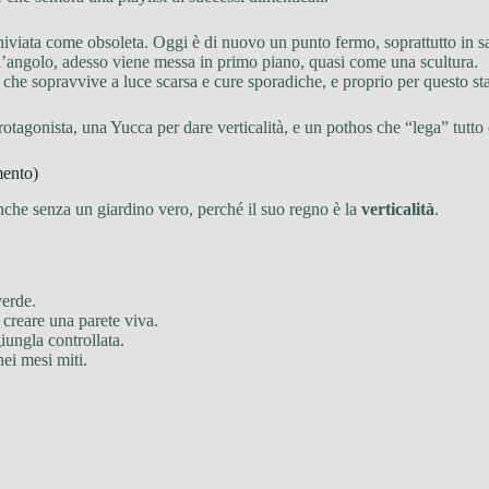
rchiviata come obsoleta. Oggi è di nuovo un punto fermo, soprattutto in sa
ell’angolo, adesso viene messa in primo piano, quasi come una scultura.
nta che sopravvive a luce scarsa e cure sporadiche, e proprio per questo st
agonista, una Yucca per dare verticalità, e un pothos che “lega” tutto 
mento)
nche senza un giardino vero, perché il suo regno è la
verticalità
.
verde.
e creare una parete viva.
giungla controllata.
nei mesi miti.