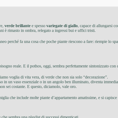
re,
verde brillante
e spesso
variegate di giallo
, capace di allungarsi c
 è rimasto in ombra, relegato a ingressi bui e uffici tristi.
neo perché fa una cosa che poche piante riescono a fare: riempie lo spa
isogno reale. E il pothos, oggi, sembra perfettamente sintonizzato con
biamo voglia di vita vera, di verde che non sia solo “decorazione”.
esso in un vaso essenziale o in un angolo ben illuminato, diventa imme
non sei costante. E questo, diciamolo, vale oro.
miglia che include molte piante d’appartamento amatissime, e si capisce
e che sembra una playlist di successi dimenticati.