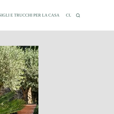
IGLI E TRUCCHI PER LA CASA
CUCINA E RICETTE
G