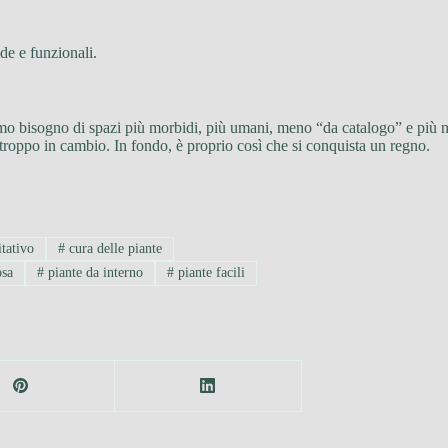
de e funzionali.
mo bisogno di spazi più morbidi, più umani, meno “da catalogo” e più nos
 troppo in cambio. In fondo, è proprio così che si conquista un regno.
tativo
#
cura delle piante
osa
#
piante da interno
#
piante facili