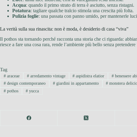
Acqua
: quando il primo strato di terra è asciutto, senza ristagni.
Potatura
: tagliare qualche tralcio stimola una crescita più folta.
Pulizia foglie
: una passata con panno umido, per mantenerle luci
La verità sulla sua rinascita: non è moda, è desiderio di casa “viva”
Il pothos sta tornando perché racconta una storia che ci riguarda: abbia
riesce a fare una cosa rara, rende l’ambiente più bello senza pretendere
Tag
#
araceae
#
arredamento vintage
#
aspidistra elatior
#
benessere abi
#
design contemporaneo
#
giardini in appartamento
#
monstera delici
#
pothos
#
yucca