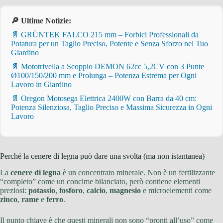
🔎 Ultime Notizie:
📄 GRÜNTEK FALCO 215 mm – Forbici Professionali da
Potatura per un Taglio Preciso, Potente e Senza Sforzo nel Tuo
Giardino
📄 Mototrivella a Scoppio DEMON 62cc 5,2CV con 3 Punte
Ø100/150/200 mm e Prolunga – Potenza Estrema per Ogni
Lavoro in Giardino
📄 Oregon Motosega Elettrica 2400W con Barra da 40 cm:
Potenza Silenziosa, Taglio Preciso e Massima Sicurezza in Ogni
Lavoro
Perché la cenere di legna può dare una svolta (ma non istantanea)
La
cenere di legna
è un concentrato minerale. Non è un fertilizzante
“completo” come un concime bilanciato, però contiene elementi
preziosi:
potassio
,
fosforo
,
calcio
,
magnesio
e microelementi come
zinco
,
rame
e
ferro
.
Il punto chiave è che questi minerali non sono “pronti all’uso” come