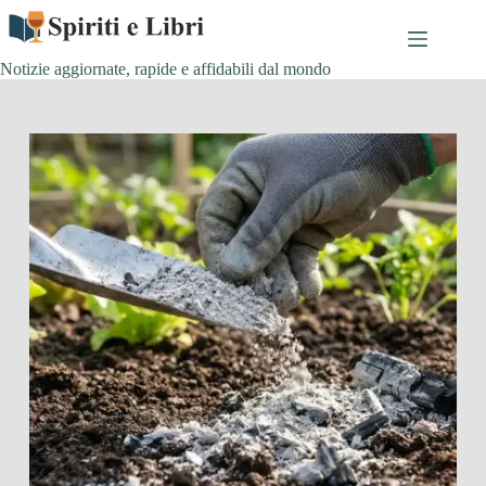
Salta
al
contenuto
Notizie aggiornate, rapide e affidabili dal mondo