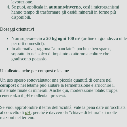
lavorazione.
Se puoi, applicala in
autunno/inverno
, così i microrganismi
hanno tempo di trasformare gli ossidi minerali in forme più
disponibili.
Dosaggi orientativi
Non superare circa
20 kg ogni 100 m²
(ordine di grandezza utile
per orti domestici).
In alternativa, ragiona “a manciate”: poche e ben sparse,
soprattutto nel solco di impianto o attorno a colture che
gradiscono potassio.
Un alleato anche per compost e letame
Un uso spesso sottovalutato: una piccola quantità di cenere nel
compost
o nel letame può aiutare la fermentazione e arricchire il
materiale finale di minerali. Anche qui, moderazione totale: troppa
cenere alza il pH e rallenta i processi.
Se vuoi approfondire il tema dell’acidità, vale la pena dare un’occhiata
al concetto di
pH
, perché è davvero la “chiave di lettura” di molte
reazioni nel terreno.