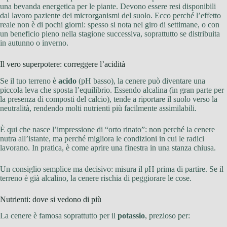
una bevanda energetica per le piante. Devono essere resi disponibili
dal lavoro paziente dei microrganismi del suolo. Ecco perché l’effetto
reale non è di pochi giorni: spesso si nota nel giro di settimane, o con
un beneficio pieno nella stagione successiva, soprattutto se distribuita
in autunno o inverno.
Il vero superpotere: correggere l’acidità
Se il tuo terreno è
acido
(pH basso), la cenere può diventare una
piccola leva che sposta l’equilibrio. Essendo alcalina (in gran parte per
la presenza di composti del calcio), tende a riportare il suolo verso la
neutralità, rendendo molti nutrienti più facilmente assimilabili.
È qui che nasce l’impressione di “orto rinato”: non perché la cenere
nutra all’istante, ma perché migliora le condizioni in cui le radici
lavorano. In pratica, è come aprire una finestra in una stanza chiusa.
Un consiglio semplice ma decisivo: misura il pH prima di partire. Se il
terreno è già alcalino, la cenere rischia di peggiorare le cose.
Nutrienti: dove si vedono di più
La cenere è famosa soprattutto per il
potassio
, prezioso per: