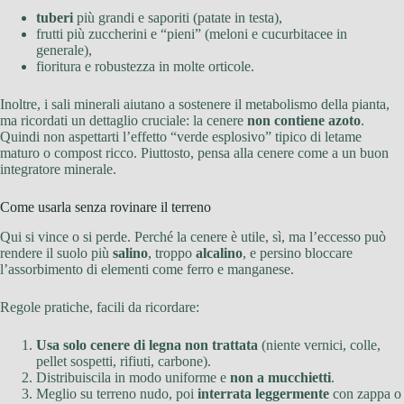
tuberi
più grandi e saporiti (patate in testa),
frutti più zuccherini e “pieni” (meloni e cucurbitacee in
generale),
fioritura e robustezza in molte orticole.
Inoltre, i sali minerali aiutano a sostenere il metabolismo della pianta,
ma ricordati un dettaglio cruciale: la cenere
non contiene azoto
.
Quindi non aspettarti l’effetto “verde esplosivo” tipico di letame
maturo o compost ricco. Piuttosto, pensa alla cenere come a un buon
integratore minerale.
Come usarla senza rovinare il terreno
Qui si vince o si perde. Perché la cenere è utile, sì, ma l’eccesso può
rendere il suolo più
salino
, troppo
alcalino
, e persino bloccare
l’assorbimento di elementi come ferro e manganese.
Regole pratiche, facili da ricordare:
Usa solo cenere di legna non trattata
(niente vernici, colle,
pellet sospetti, rifiuti, carbone).
Distribuiscila in modo uniforme e
non a mucchietti
.
Meglio su terreno nudo, poi
interrata leggermente
con zappa o