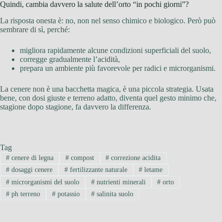
Quindi, cambia davvero la salute dell’orto “in pochi giorni”?
La risposta onesta è: no, non nel senso chimico e biologico. Però può
sembrare di sì, perché:
migliora rapidamente alcune condizioni superficiali del suolo,
corregge gradualmente l’acidità,
prepara un ambiente più favorevole per radici e microrganismi.
La cenere non è una bacchetta magica, è una piccola strategia. Usata
bene, con dosi giuste e terreno adatto, diventa quel gesto minimo che,
stagione dopo stagione, fa davvero la differenza.
Tag
#
cenere di legna
#
compost
#
correzione acidita
#
dosaggi cenere
#
fertilizzante naturale
#
letame
#
microrganismi del suolo
#
nutrienti minerali
#
orto
#
ph terreno
#
potassio
#
salinita suolo