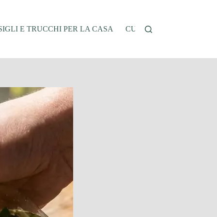
IGLI E TRUCCHI PER LA CASA
CUCINA E RICETTE
G