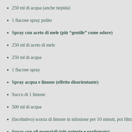
250 ml di acqua (anche tiepida)
1 flacone spray pulito
Spray con aceto di mele (più “gentile” come odore)
250 ml di aceto di mele
250 ml di acqua
1 flacone spray
Spray acqua e limone (effetto disorientante)
Succo di 1 limone
500 ml di acqua
(facoltativo) scorza di limone in infusione per 10 minuti, poi filtr
Spray con oli essenziali (più potente e profumato)