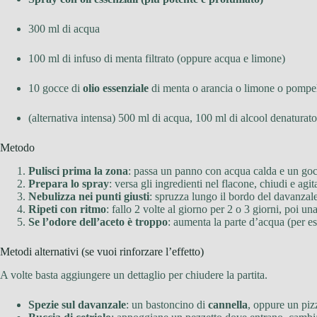
300 ml di acqua
100 ml di infuso di menta filtrato (oppure acqua e limone)
10 gocce di
olio essenziale
di menta o arancia o limone o pomp
(alternativa intensa) 500 ml di acqua, 100 ml di alcool denaturat
Metodo
Pulisci prima la zona
: passa un panno con acqua calda e un gocc
Prepara lo spray
: versa gli ingredienti nel flacone, chiudi e ag
Nebulizza nei punti giusti
: spruzza lungo il bordo del davanzale
Ripeti con ritmo
: fallo 2 volte al giorno per 2 o 3 giorni, poi u
Se l’odore dell’aceto è troppo
: aumenta la parte d’acqua (per 
Metodi alternativi (se vuoi rinforzare l’effetto)
A volte basta aggiungere un dettaglio per chiudere la partita.
Spezie sul davanzale
: un bastoncino di
cannella
, oppure un piz