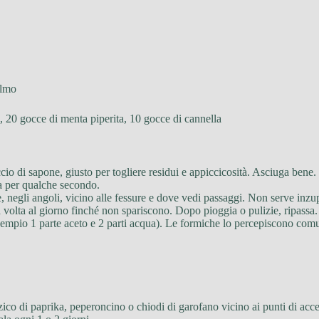
elmo
o, 20 gocce di menta piperita, 10 gocce di cannella
io di sapone, giusto per togliere residui e appiccicosità. Asciuga bene.
ita per qualche secondo.
, negli angoli, vicino alle fessure e dove vedi passaggi. Non serve inzu
na volta al giorno finché non spariscono. Dopo pioggia o pulizie, ripassa.
esempio 1 parte aceto e 2 parti acqua). Le formiche lo percepiscono com
zico di paprika, peperoncino o chiodi di garofano vicino ai punti di acc