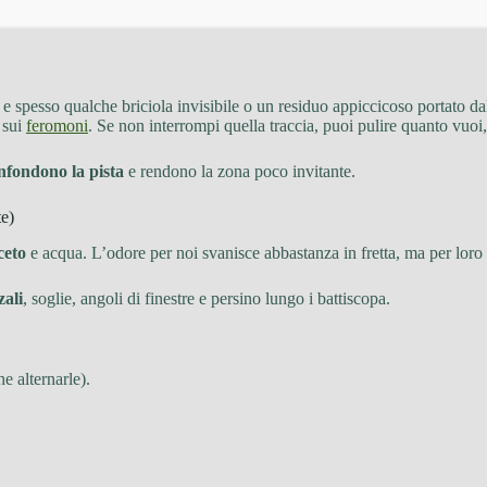
, e spesso qualche briciola invisibile o un residuo appiccicoso portato d
 sui
feromoni
. Se non interrompi quella traccia, puoi pulire quanto vuoi
nfondono la pista
e rendono la zona poco invitante.
te)
ceto
e acqua. L’odore per noi svanisce abbastanza in fretta, ma per loro 
ali
, soglie, angoli di finestre e persino lungo i battiscopa.
he alternarle).