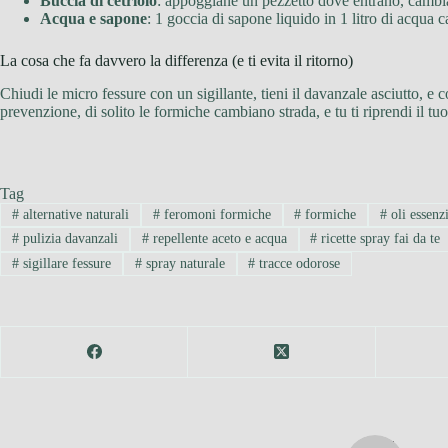
Buccia di cetriolo
: appoggiane un pezzetto dove entrano, cambia
Acqua e sapone
: 1 goccia di sapone liquido in 1 litro di acqua 
La cosa che fa davvero la differenza (e ti evita il ritorno)
Chiudi le micro fessure con un sigillante, tieni il davanzale asciutto, e 
prevenzione, di solito le formiche cambiano strada, e tu ti riprendi il tu
Tag
#
alternative naturali
#
feromoni formiche
#
formiche
#
oli essenzi
#
pulizia davanzali
#
repellente aceto e acqua
#
ricette spray fai da te
#
sigillare fessure
#
spray naturale
#
tracce odorose