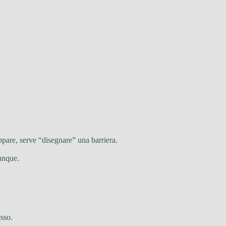
ppare, serve “disegnare” una barriera.
unque.
esso.