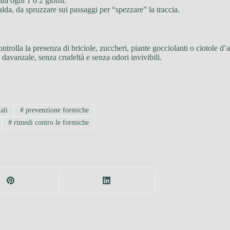
la ogni 1 o 2 giorni.
calda, da spruzzare sui passaggi per “spezzare” la traccia.
controlla la presenza di briciole, zuccheri, piante gocciolanti o ciotole 
o davanzale, senza crudeltà e senza odori invivibili.
ali
#
prevenzione formiche
#
rimedi contro le formiche