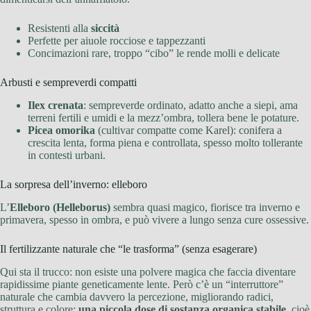
Resistenti alla
siccità
Perfette per aiuole rocciose e tappezzanti
Concimazioni rare, troppo “cibo” le rende molli e delicate
Arbusti e sempreverdi compatti
Ilex crenata
: sempreverde ordinato, adatto anche a siepi, ama
terreni fertili e umidi e la mezz’ombra, tollera bene le potature.
Picea omorika
(cultivar compatte come Karel): conifera a
crescita lenta, forma piena e controllata, spesso molto tollerante
in contesti urbani.
La sorpresa dell’inverno: elleboro
L’
Elleboro (Helleborus)
sembra quasi magico, fiorisce tra inverno e
primavera, spesso in ombra, e può vivere a lungo senza cure ossessive.
Il fertilizzante naturale che “le trasforma” (senza esagerare)
Qui sta il trucco: non esiste una polvere magica che faccia diventare
rapidissime piante geneticamente lente. Però c’è un “interruttore”
naturale che cambia davvero la percezione, migliorando radici,
struttura e colore:
una piccola dose di sostanza organica stabile
, cioè