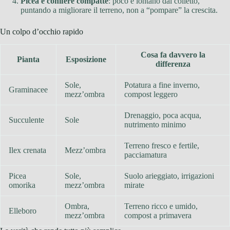
Picea e conifere compatte
: poco e lontano dal colletto,
puntando a migliorare il terreno, non a “pompare” la crescita.
Un colpo d’occhio rapido
Cosa fa davvero la
Pianta
Esposizione
differenza
Sole,
Potatura a fine inverno,
Graminacee
mezz’ombra
compost leggero
Drenaggio, poca acqua,
Succulente
Sole
nutrimento minimo
Terreno fresco e fertile,
Ilex crenata
Mezz’ombra
pacciamatura
Picea
Sole,
Suolo arieggiato, irrigazioni
omorika
mezz’ombra
mirate
Ombra,
Terreno ricco e umido,
Elleboro
mezz’ombra
compost a primavera