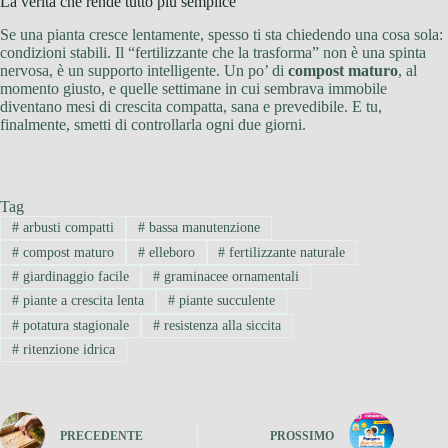
La verità che rende tutto più semplice
Se una pianta cresce lentamente, spesso ti sta chiedendo una cosa sola:
condizioni stabili. Il “fertilizzante che la trasforma” non è una spinta
nervosa, è un supporto intelligente. Un po’ di
compost maturo
, al
momento giusto, e quelle settimane in cui sembrava immobile
diventano mesi di crescita compatta, sana e prevedibile. E tu,
finalmente, smetti di controllarla ogni due giorni.
Tag
#
arbusti compatti
#
bassa manutenzione
#
compost maturo
#
elleboro
#
fertilizzante naturale
#
giardinaggio facile
#
graminacee ornamentali
#
piante a crescita lenta
#
piante succulente
#
potatura stagionale
#
resistenza alla siccita
#
ritenzione idrica
PRECEDENTE
PROSSIMO