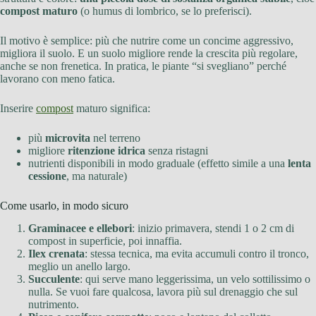
compost maturo
(o humus di lombrico, se lo preferisci).
Il motivo è semplice: più che nutrire come un concime aggressivo,
migliora il suolo. E un suolo migliore rende la crescita più regolare,
anche se non frenetica. In pratica, le piante “si svegliano” perché
lavorano con meno fatica.
Inserire
compost
maturo significa:
più
microvita
nel terreno
migliore
ritenzione idrica
senza ristagni
nutrienti disponibili in modo graduale (effetto simile a una
lenta
cessione
, ma naturale)
Come usarlo, in modo sicuro
Graminacee e ellebori
: inizio primavera, stendi 1 o 2 cm di
compost in superficie, poi innaffia.
Ilex crenata
: stessa tecnica, ma evita accumuli contro il tronco,
meglio un anello largo.
Succulente
: qui serve mano leggerissima, un velo sottilissimo o
nulla. Se vuoi fare qualcosa, lavora più sul drenaggio che sul
nutrimento.