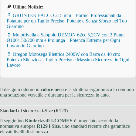
🔎 Ultime Notizie:
📄 GRÜNTEK FALCO 215 mm – Forbici Professionali da
Potatura per un Taglio Preciso, Potente e Senza Sforzo nel Tuo
Giardino
📄 Mototrivella a Scoppio DEMON 62cc 5,2CV con 3 Punte
Ø100/150/200 mm e Prolunga – Potenza Estrema per Ogni
Lavoro in Giardino
📄 Oregon Motosega Elettrica 2400W con Barra da 40 cm:
Potenza Silenziosa, Taglio Preciso e Massima Sicurezza in Ogni
Lavoro
Il design moderno in
colore nero
e la struttura ergonomica lo rendono
una soluzione versatile e duratura per la sicurezza in auto.
Standard di sicurezza i-Size (R129)
Il seggiolino
Kinderkraft I-COMFY
è progettato secondo la
normativa europea
R129 i-Size
, uno standard recente che garantisce
elevati livelli di sicurezza.