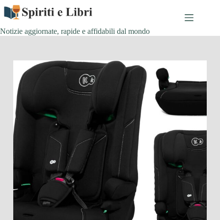
Salta
al
contenuto
Notizie aggiornate, rapide e affidabili dal mondo