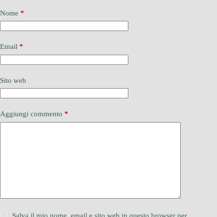
Nome
*
Email
*
Sito web
Aggiungi commento
*
Salva il mio nome, email e sito web in questo browser per