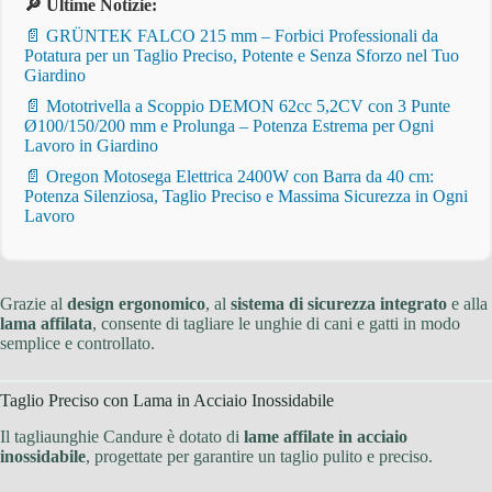
🔎 Ultime Notizie:
📄 GRÜNTEK FALCO 215 mm – Forbici Professionali da
Potatura per un Taglio Preciso, Potente e Senza Sforzo nel Tuo
Giardino
📄 Mototrivella a Scoppio DEMON 62cc 5,2CV con 3 Punte
Ø100/150/200 mm e Prolunga – Potenza Estrema per Ogni
Lavoro in Giardino
📄 Oregon Motosega Elettrica 2400W con Barra da 40 cm:
Potenza Silenziosa, Taglio Preciso e Massima Sicurezza in Ogni
Lavoro
Grazie al
design ergonomico
, al
sistema di sicurezza integrato
e alla
lama affilata
, consente di tagliare le unghie di cani e gatti in modo
semplice e controllato.
Taglio Preciso con Lama in Acciaio Inossidabile
Il tagliaunghie Candure è dotato di
lame affilate in acciaio
inossidabile
, progettate per garantire un taglio pulito e preciso.