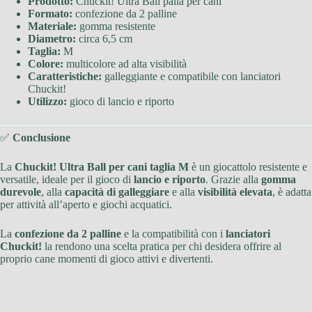
Prodotto:
Chuckit! Ultra Ball palla per cani
Formato:
confezione da 2 palline
Materiale:
gomma resistente
Diametro:
circa 6,5 cm
Taglia:
M
Colore:
multicolore ad alta visibilità
Caratteristiche:
galleggiante e compatibile con lanciatori
Chuckit!
Utilizzo:
gioco di lancio e riporto
✅
Conclusione
La
Chuckit! Ultra Ball per cani taglia M
è un giocattolo resistente e
versatile, ideale per il gioco di
lancio e riporto
. Grazie alla
gomma
durevole
, alla
capacità di galleggiare
e alla
visibilità elevata
, è adatta
per attività all’aperto e giochi acquatici.
La
confezione da 2 palline
e la compatibilità con i
lanciatori
Chuckit!
la rendono una scelta pratica per chi desidera offrire al
proprio cane momenti di gioco attivi e divertenti.