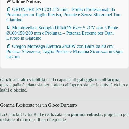
🔎 Ultime Notizie:
📄 GRÜNTEK FALCO 215 mm – Forbici Professionali da
Potatura per un Taglio Preciso, Potente e Senza Sforzo nel Tuo
Giardino
📄 Mototrivella a Scoppio DEMON 62cc 5,2CV con 3 Punte
Ø100/150/200 mm e Prolunga – Potenza Estrema per Ogni
Lavoro in Giardino
📄 Oregon Motosega Elettrica 2400W con Barra da 40 cm:
Potenza Silenziosa, Taglio Preciso e Massima Sicurezza in Ogni
Lavoro
Grazie alla
alta visibilità
e alla capacità di
galleggiare sull’acqua
,
questa palla è adatta sia per il gioco all’aperto sia per le attività vicino a
laghi o piscine.
Gomma Resistente per un Gioco Duraturo
La Chuckit! Ultra Ball è realizzata con
gomma robusta
, progettata per
resistere al morso e all’uso frequente.