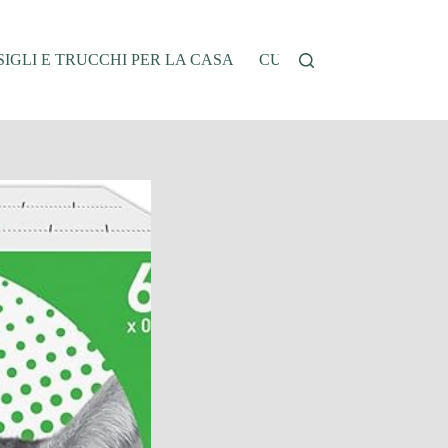
IGLI E TRUCCHI PER LA CASA
CUCINA E RICETTE
G