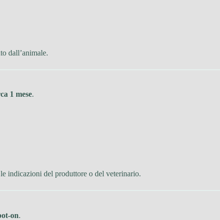
to dall’animale.
rca 1 mese
.
e indicazioni del produttore o del veterinario.
pot-on
.