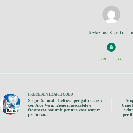
Redazione Spiriti e Libr
ARTICOLI: 339
PRECEDENTE
ARTICOLO
Scopri Sanicat - Lettiera per gatti Classic
Sco
con Aloe Vera: igiene impeccabile e
Cane 
freschezza naturale per una casa sempre
e dur
profumata
per i