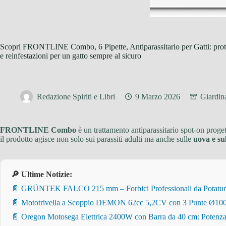
Scopri FRONTLINE Combo, 6 Pipette, Antiparassitario per Gatti: prote
e reinfestazioni per un gatto sempre al sicuro
Redazione Spiriti e Libri
9 Marzo 2026
Giardin
FRONTLINE Combo
è un trattamento antiparassitario spot-on proge
il prodotto agisce non solo sui parassiti adulti ma anche sulle
uova e sul
🔎 Ultime Notizie:
📄 GRÜNTEK FALCO 215 mm – Forbici Professionali da Potatura pe
📄 Mototrivella a Scoppio DEMON 62cc 5,2CV con 3 Punte Ø100/
📄 Oregon Motosega Elettrica 2400W con Barra da 40 cm: Potenza 