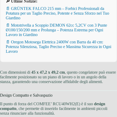
🔎 Ultime Notizie:
📄 GRÜNTEK FALCO 215 mm – Forbici Professionali da
Potatura per un Taglio Preciso, Potente e Senza Sforzo nel Tuo
Giardino
📄 Mototrivella a Scoppio DEMON 62cc 5,2CV con 3 Punte
Ø100/150/200 mm e Prolunga – Potenza Estrema per Ogni
Lavoro in Giardino
📄 Oregon Motosega Elettrica 2400W con Barra da 40 cm:
Potenza Silenziosa, Taglio Preciso e Massima Sicurezza in Ogni
Lavoro
Con dimensioni di
45 x 47,2 x 49,2 cm
, questo congelatore può essere
facilmente posizionato su un piano di lavoro o in un angolo della
stanza, garantendo una conservazione affidabile degli alimenti.
Design Compatto e Salvaspazio
Il punto di forza del COMFEE’ RCU40WH2(E) è il suo
design
compatto
, che permette di inserirlo facilmente in ambienti piccoli
senza rinunciare alla funzionalità.