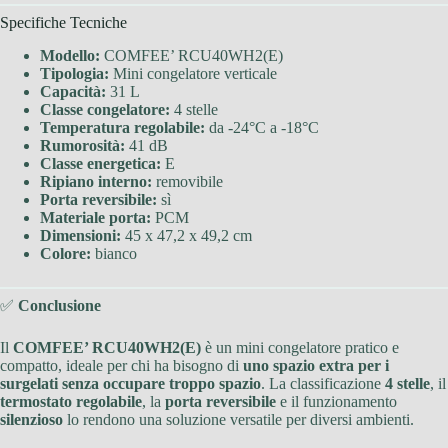
Specifiche Tecniche
Modello:
COMFEE’ RCU40WH2(E)
Tipologia:
Mini congelatore verticale
Capacità:
31 L
Classe congelatore:
4 stelle
Temperatura regolabile:
da -24°C a -18°C
Rumorosità:
41 dB
Classe energetica:
E
Ripiano interno:
removibile
Porta reversibile:
sì
Materiale porta:
PCM
Dimensioni:
45 x 47,2 x 49,2 cm
Colore:
bianco
✅
Conclusione
Il
COMFEE’ RCU40WH2(E)
è un mini congelatore pratico e
compatto, ideale per chi ha bisogno di
uno spazio extra per i
surgelati senza occupare troppo spazio
. La classificazione
4 stelle
, il
termostato regolabile
, la
porta reversibile
e il funzionamento
silenzioso
lo rendono una soluzione versatile per diversi ambienti.