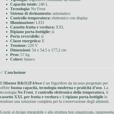
Capacità totale:
246 L
Tecnologia:
No Frost
Sistema di sbrinamento:
automatico
Controllo temperatura:
elettronico con display
Illuminazione:
LED
Cassetto frutta e verdura:
XXL
Ripiano porta-bottiglie:
sì
Porta reversibile:
sì
Classe energetica:
E
Tensione:
220 V
Dimensioni:
54 x 54,5 x 177,2 cm
Peso:
57 kg
Colore:
bianco
✅
Conclusione
Il
Hisense Rib312F4Awe
è un frigorifero da incasso progettato per
offrire
buona capacità, tecnologia moderna e praticità d’uso
. La
tecnologia
No Frost
, il
controllo elettronico della temperatura
, il
cassetto XXL per frutta e verdura
e il
ripiano porta-bottiglie
lo
rendono una soluzione completa per la conservazione degli alimenti.
Grazie al design integrabile e alla struttura ben organizzata, rappresenta