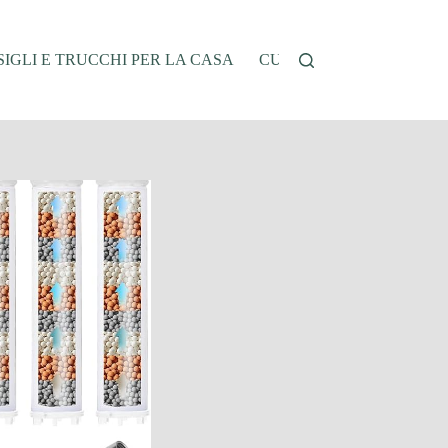
IGLI E TRUCCHI PER LA CASA
CUCINA E RICETTE
G