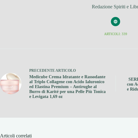
Redazione Spiriti e Libr
ARTICOLI: 339
PRECEDENTE
ARTICOLO
Medicube Crema Idratante e Rassodante
SERL
al Triplo Collagene con Acido Ialuronico
con A
ed Elastina Premium – Antirughe al
e Rid
Burro di Karité per una Pelle Più Tonica
e Levigata 1,69 oz
Articoli correlati