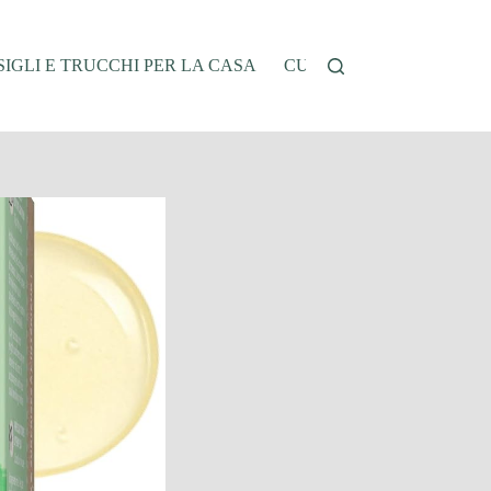
IGLI E TRUCCHI PER LA CASA
CUCINA E RICETTE
G