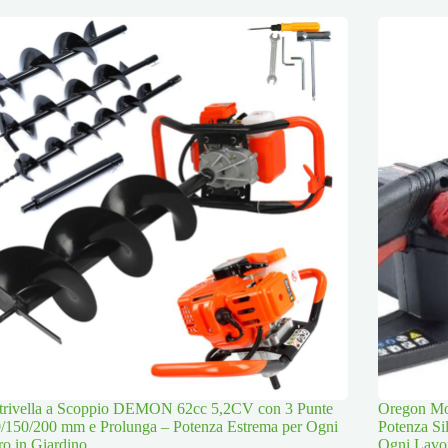
trivella a Scoppio DEMON 62cc 5,2CV con 3 Punte
Oregon Mot
/150/200 mm e Prolunga – Potenza Estrema per Ogni
Potenza Si
o in Giardino
Ogni Lavo