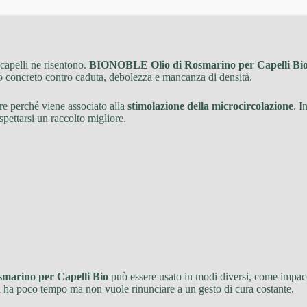
capelli ne risentono.
BIONOBLE Olio di Rosmarino per Capelli Bi
o concreto contro caduta, debolezza e mancanza di densità.
are perché viene associato alla
stimolazione della microcircolazione
. I
spettarsi un raccolto migliore.
arino per Capelli Bio
può essere usato in modi diversi, come impac
i ha poco tempo ma non vuole rinunciare a un gesto di cura costante.