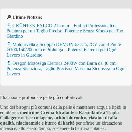
🔎 Ultime Notizie:
📄 GRÜNTEK FALCO 215 mm – Forbici Professionali da
Potatura per un Taglio Preciso, Potente e Senza Sforzo nel Tuo
Giardino
📄 Mototrivella a Scoppio DEMON 62cc 5,2CV con 3 Punte
Ø100/150/200 mm e Prolunga – Potenza Estrema per Ogni
Lavoro in Giardino
📄 Oregon Motosega Elettrica 2400W con Barra da 40 cm:
Potenza Silenziosa, Taglio Preciso e Massima Sicurezza in Ogni
Lavoro
Idratazione profonda e pelle più confortevole
Uno dei bisogni più comuni della pelle è mantenere acqua e lipidi in
equilibrio.
medicube Crema Idratante e Rassodante a Triplo
Collagene
unisce
collagene, acido ialuronico, elastina di alta
qualità, niacinamide e burro di karitè
per offrire un’idratazione
intensa e, allo stesso tempo, sostenere la barriera cutanea.